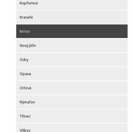
Kopřivnice
Kravaře
Krnov
Nový Jičín
Odry
Opava
Orlová
Rýmařov
Třinec
Vítkov