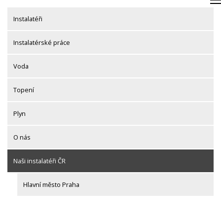
Skip
to
Instalatéři
content
Instalatérské práce
Voda
Topení
Plyn
O nás
Naši instalatéři ČR
Hlavní město Praha