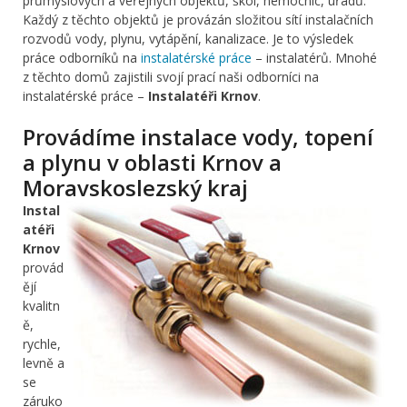
průmyslových a veřejných objektů, škol, nemocnic, úřadů.
Každý z těchto objektů je provázán složitou sítí instalačních
rozvodů vody, plynu, vytápění, kanalizace. Je to výsledek
práce odborníků na
instalatérské práce
– instalatérů. Mnohé
z těchto domů zajistili svojí prací naši odborníci na
instalatérské práce –
Instalatéři Krnov
.
Provádíme instalace vody, topení
a plynu v oblasti Krnov a
Moravskoslezský kraj
Instal
atéři
Krnov
provád
ějí
kvalitn
ě,
rychle,
levně a
se
záruko