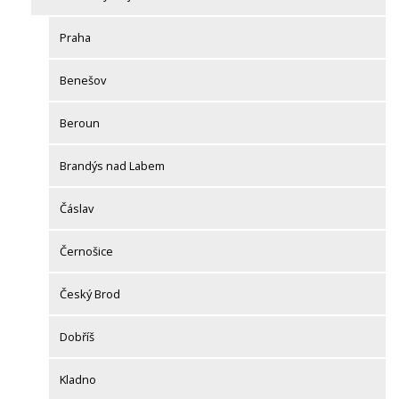
Praha
Benešov
Beroun
Brandýs nad Labem
Čáslav
Černošice
Český Brod
Dobříš
Kladno