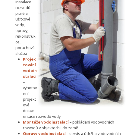
instalace
rozvodů
pitné a
užitkové
vody,
opravy,
rekonstruk
ce,
poruchová
služba
Projek
tování
vodoin
stalací
–
vyhotov
ení
projekt
ové
dokum
entace rozvodů vody
Montáže vodoinstalací
– pokládání vodovodních
rozvodů v objektech i do země
Opravy vodoinstalací
– servis a údržba vodovodních