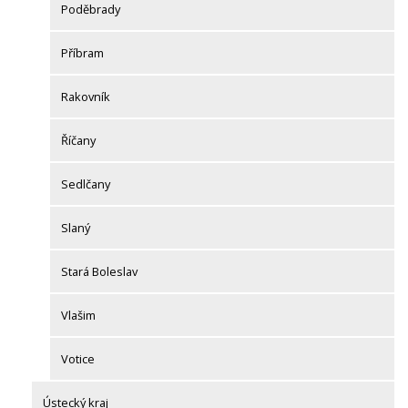
Poděbrady
Příbram
Rakovník
Říčany
Sedlčany
Slaný
Stará Boleslav
Vlašim
Votice
Ústecký kraj