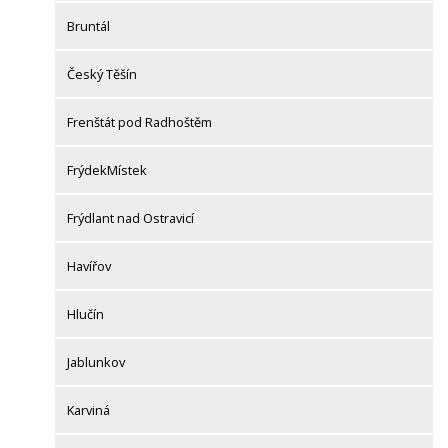
Bruntál
Český Těšín
Frenštát pod Radhoštěm
FrýdekMístek
Frýdlant nad Ostravicí
Havířov
Hlučín
Jablunkov
Karviná