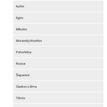
Kuřim
Kyjov
Mikulov
Moravský Krumlov
Pohořelice
Rosice
Šlapanice
Slavkov u Brna
Tišnov