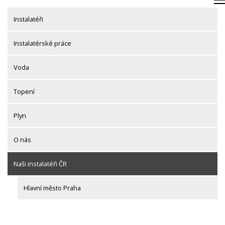
Skip
to
Instalatéři
content
Instalatérské práce
Voda
Topení
Plyn
O nás
Naši instalatéři ČR
Hlavní město Praha