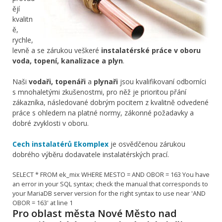
ějí
kvalitn
ě,
rychle,
levně a se zárukou veškeré
instalatérské práce v oboru
voda, topení, kanalizace a plyn
.
Naši
vodaři, topenáři
a
plynaři
jsou kvalifikovaní odborníci
s mnohaletými zkušenostmi, pro něž je prioritou přání
zákazníka, následované dobrým pocitem z kvalitně odvedené
práce s ohledem na platné normy, zákonné požadavky a
dobré zvyklosti v oboru.
Cech instalatérů Ekomplex
je osvědčenou zárukou
dobrého výběru dodavatele instalatérských prací.
SELECT * FROM ek_mix WHERE MESTO = AND OBOR = 163 You have
an error in your SQL syntax; check the manual that corresponds to
your MariaDB server version for the right syntax to use near 'AND
OBOR = 163' at line 1
Pro oblast města Nové Město nad