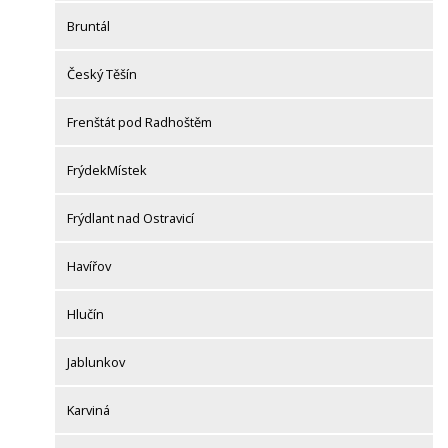
Bruntál
Český Těšín
Frenštát pod Radhoštěm
FrýdekMístek
Frýdlant nad Ostravicí
Havířov
Hlučín
Jablunkov
Karviná