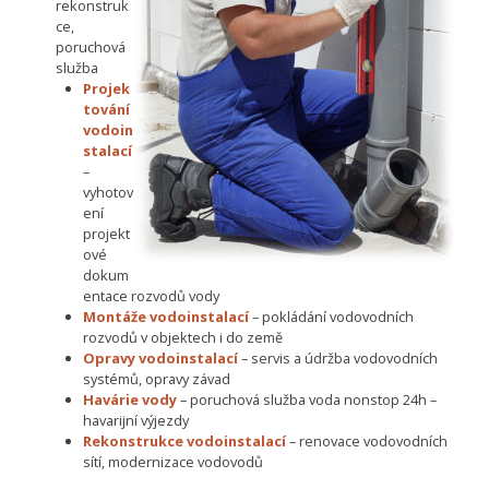
rekonstruk
ce,
poruchová
služba
Projek
tování
vodoin
stalací
–
vyhotov
ení
projekt
ové
dokum
entace rozvodů vody
Montáže vodoinstalací
– pokládání vodovodních
rozvodů v objektech i do země
Opravy vodoinstalací
– servis a údržba vodovodních
systémů, opravy závad
Havárie vody
– poruchová služba voda nonstop 24h –
havarijní výjezdy
Rekonstrukce vodoinstalací
– renovace vodovodních
sítí, modernizace vodovodů