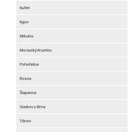
Kuřim
Kyjov
Mikulov
Moravský Krumlov
Pohořelice
Rosice
Šlapanice
Slavkov u Brna
Tišnov