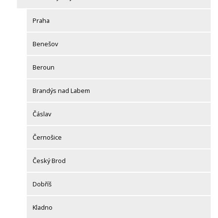
Praha
Benešov
Beroun
Brandýs nad Labem
Čáslav
Černošice
Český Brod
Dobříš
Kladno