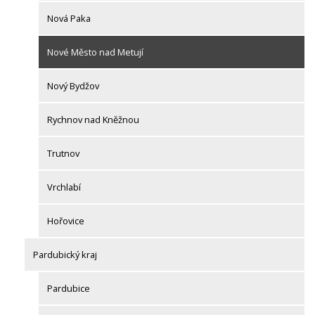
Nová Paka
Nové Město nad Metují
Nový Bydžov
Rychnov nad Kněžnou
Trutnov
Vrchlabí
Hořovice
Pardubický kraj
Pardubice