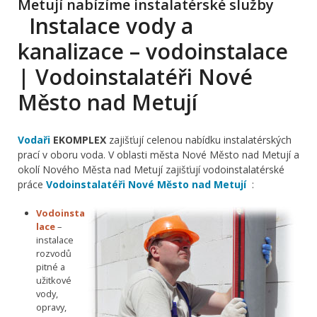
Metují nabízíme instalatérské služby
Instalace vody a
kanalizace – vodoinstalace
| Vodoinstalatéři Nové
Město nad Metují
Vodaři
EKOMPLEX
zajišťují celenou nabídku instalatérských
prací v oboru voda. V oblasti města Nové Město nad Metují a
okolí Nového Města nad Metují zajišťují vodoinstalatérské
práce
Vodoinstalatéři Nové Město nad Metují
:
Vodoinsta
lace
–
instalace
rozvodů
pitné a
užitkové
vody,
opravy,