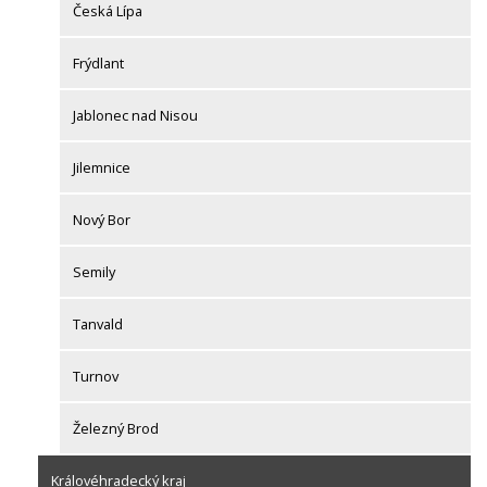
Česká Lípa
Frýdlant
Jablonec nad Nisou
Jilemnice
Nový Bor
Semily
Tanvald
Turnov
Železný Brod
Královéhradecký kraj