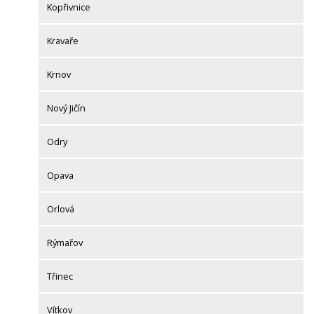
Kopřivnice
Kravaře
Krnov
Nový Jičín
Odry
Opava
Orlová
Rýmařov
Třinec
Vítkov