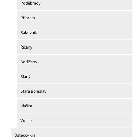
Poděbrady
Příbram
Rakovník
Říčany
Sedlčany
Slaný
Stará Boleslav
Vlašim
Votice
Ústecký kraj