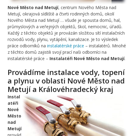
Nové Město nad Metují
, centrum Nového Města nad
Metují, okrajová sídliště a čtvrti rodinných domů, okolí
Nového Města nad Metují … všude je spousta domů, hal,
průmyslových a veřejných objektů, škol, nemocnic, úřadů.
Každý z těchto objektů je provázán složitou sítí instalačních
rozvodů vody, plynu, vytápění, kanalizace. Je to výsledek
práce odborníků na
instalatérské práce
– instalatérů. Mnohé
z těchto domů zajistili svojí prací naši odborníci na
instalatérské práce –
Instalatéři Nové Město nad Metují
.
Provádíme instalace vody, topení
a plynu v oblasti Nové Město nad
Metují a Královéhradecký kraj
Instal
atéři
Nové
Město
nad
Metují
provád