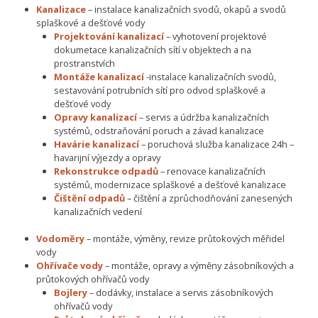
Kanalizace
– instalace kanalizačních svodů, okapů a svodů
splaškové a dešťové vody
Projektování kanalizací
– vyhotovení projektové
dokumetace kanalizačních sítí v objektech a na
prostranstvích
Montáže kanalizací
-instalace kanalizačních svodů,
sestavování potrubních sítí pro odvod splaškové a
dešťové vody
Opravy kanalizací
– servis a údržba kanalizačních
systémů, odstraňování poruch a závad kanalizace
Havárie kanalizací
– poruchová služba kanalizace 24h –
havarijní výjezdy a opravy
Rekonstrukce odpadů
– renovace kanalizačních
systémů, modernizace splaškové a dešťové kanalizace
Čištění odpadů
– čištění a zprůchodňování zanesených
kanalizačních vedení
Vodoměry
– montáže, výměny, revize průtokových měřidel
vody
Ohřívače vody
– montáže, opravy a výměny zásobníkových a
průtokových ohřívačů vody
Bojlery
– dodávky, instalace a servis zásobníkových
ohřívačů vody