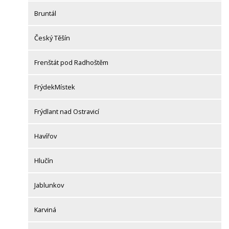
Bruntál
Český Těšín
Frenštát pod Radhoštěm
FrýdekMístek
Frýdlant nad Ostravicí
Havířov
Hlučín
Jablunkov
Karviná