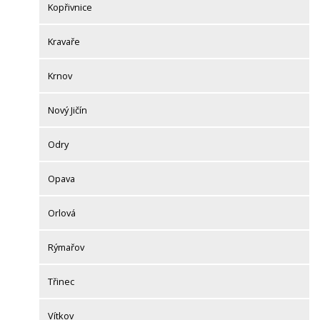
Kopřivnice
Kravaře
Krnov
Nový Jičín
Odry
Opava
Orlová
Rýmařov
Třinec
Vítkov