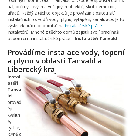
rodinných domů, okolí Tanvaldu … všude je spousta domů,
hal, průmyslových a veřejných objektů, škol, nemocnic,
úřadů. Každý z těchto objektů je provázán složitou sítí
instalačních rozvodů vody, plynu, vytápění, kanalizace. Je to
výsledek práce odborníků na
instalatérské práce
–
instalatérů. Mnohé z těchto domů zajistili svojí prací naši
odborníci na instalatérské práce –
Instalatéři Tanvald
.
Provádíme instalace vody, topení
a plynu v oblasti Tanvald a
Liberecký kraj
Instal
atéři
Tanva
ld
provád
ějí
kvalitn
ě,
rychle,
levně a