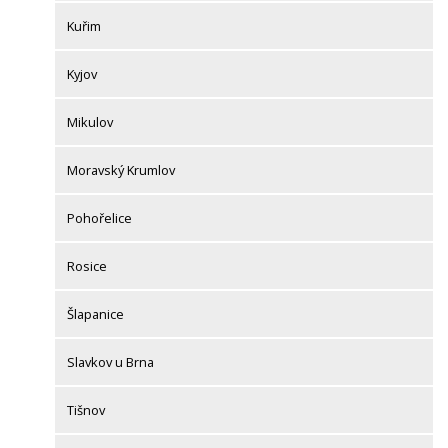
Kuřim
Kyjov
Mikulov
Moravský Krumlov
Pohořelice
Rosice
Šlapanice
Slavkov u Brna
Tišnov