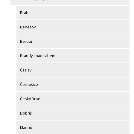
Praha
Benešov
Beroun
Brandýs nad Labem
Čáslav
Černošice
Český Brod
Dobříš
Kladno