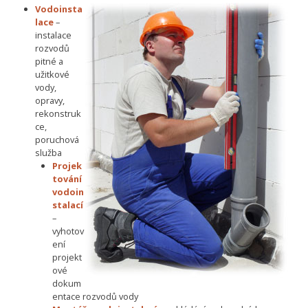
Vodoinsta
lace
–
instalace
rozvodů
pitné a
užitkové
vody,
opravy,
rekonstruk
ce,
poruchová
služba
Projek
tování
vodoin
stalací
–
vyhotov
ení
projekt
ové
dokum
entace rozvodů vody