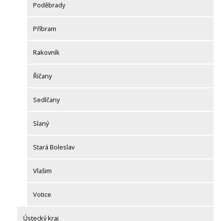
Poděbrady
Příbram
Rakovník
Říčany
Sedlčany
Slaný
Stará Boleslav
Vlašim
Votice
Ústecký kraj