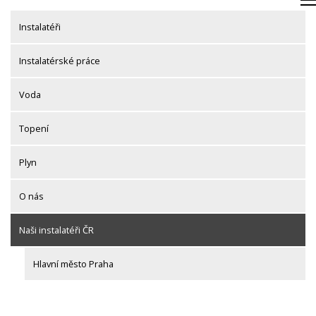
Skip
to
Instalatéři
content
Instalatérské práce
Voda
Topení
Plyn
O nás
Naši instalatéři ČR
Hlavní město Praha