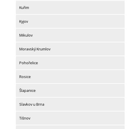
Kuřim
Kyjov
Mikulov
Moravský Krumlov
Pohořelice
Rosice
Šlapanice
Slavkov u Brna
Tišnov