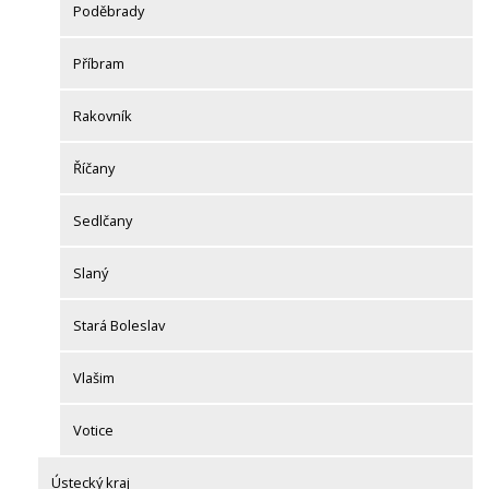
Poděbrady
Příbram
Rakovník
Říčany
Sedlčany
Slaný
Stará Boleslav
Vlašim
Votice
Ústecký kraj