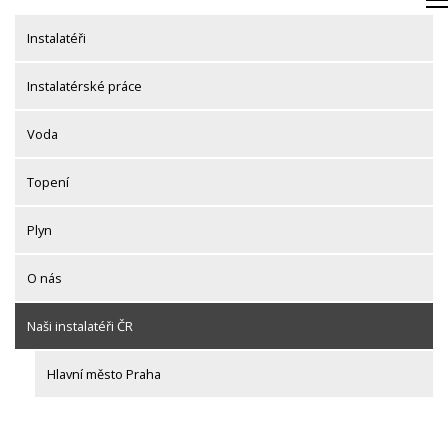
Skip
to
Instalatéři
content
Instalatérské práce
Voda
Topení
Plyn
O nás
Naši instalatéři ČR
Hlavní město Praha