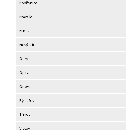
Kopřivnice
Kravaře
Krnov
Nový Jičín
Odry
Opava
Orlová
Rýmařov
Třinec
Vítkov