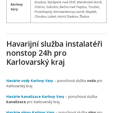
Kraslice, Kynšperk nad Ohří, Mariánské lázně,
Karlovy
Ostrov, Sokolov, Bečov nad Teplou, Toužim,
Vary
Postoloprty, Konstantinovy Lázně, Nejdek,
Chodov, Loket, Horní Slavkov, Žlutice
Havarijní služba instalatéři
nonstop 24h pro
Karlovarský kraj
Havárie vody Karlovy Vary
– poruchová služba
voda
pro
Karlovarský kraj
Havárie kanalizace Karlovy Vary
– poruchová služba
kanalizace
pro Karlovarský kraj
Havárie plynu Karlovy Vary
– poruchová služba
plyn
pro