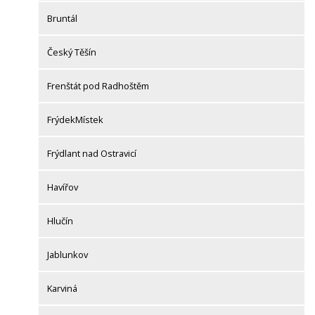
Bruntál
Český Těšín
Frenštát pod Radhoštěm
FrýdekMístek
Frýdlant nad Ostravicí
Havířov
Hlučín
Jablunkov
Karviná