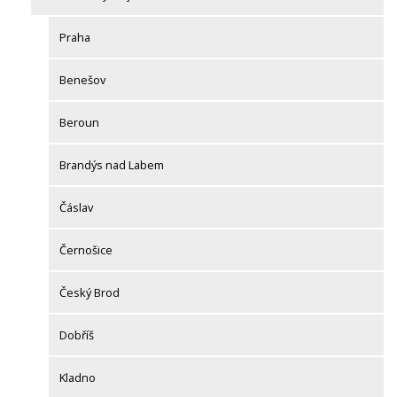
Praha
Benešov
Beroun
Brandýs nad Labem
Čáslav
Černošice
Český Brod
Dobříš
Kladno