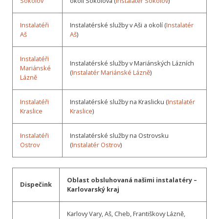
Sokolov
okolí Sokolova (
Instalatér Sokolov
)
Instalatéři
Instalatérské služby v Aši a okolí (
Instalatér
Aš
Aš
)
Instalatéři
Instalatérské služby v Mariánských Lázních
Mariánské
(
Instalatér Mariánské Lázně
)
Lázně
Instalatéři
Instalatérské služby na Kraslicku (
Instalatér
Kraslice
Kraslice
)
Instalatéři
Instalatérské služby na Ostrovsku
Ostrov
(
Instalatér Ostrov
)
Oblast obsluhovaná našimi instalatéry –
Dispečink
Karlovarský kraj
Karlovy Vary, Aš, Cheb, Františkovy Lázně,