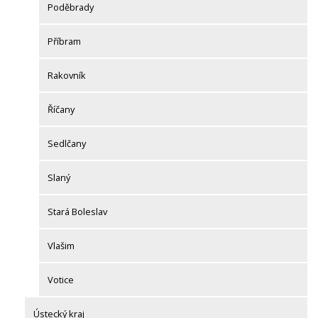
Poděbrady
Příbram
Rakovník
Říčany
Sedlčany
Slaný
Stará Boleslav
Vlašim
Votice
Ústecký kraj