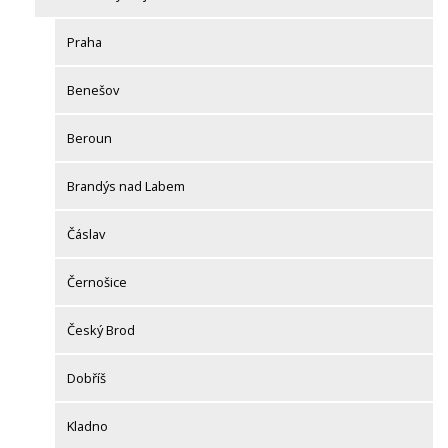
Praha
Benešov
Beroun
Brandýs nad Labem
Čáslav
Černošice
Český Brod
Dobříš
Kladno