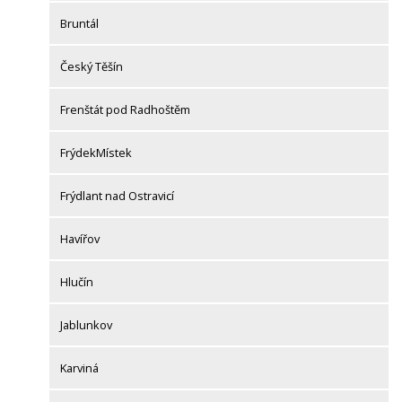
Bruntál
Český Těšín
Frenštát pod Radhoštěm
FrýdekMístek
Frýdlant nad Ostravicí
Havířov
Hlučín
Jablunkov
Karviná