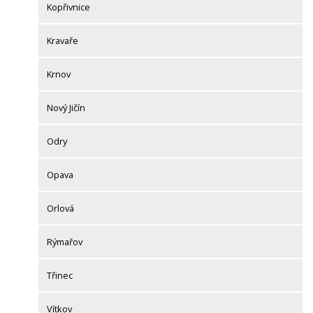
Kopřivnice
Kravaře
Krnov
Nový Jičín
Odry
Opava
Orlová
Rýmařov
Třinec
Vítkov