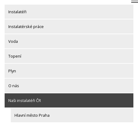
Skip
to
Instalatéři
content
Instalatérské práce
Voda
Topení
Plyn
O nás
Naši instalatéři ČR
Hlavní město Praha