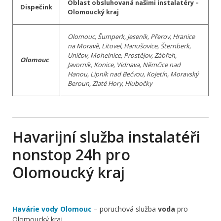
Oblast obsluhovaná našimi instalatéry –
Dispečink
Olomoucký kraj
Olomouc, Šumperk, Jeseník, Přerov, Hranice
na Moravě, Litovel, Hanušovice, Šternberk,
Uničov, Mohelnice, Prostějov, Zábřeh,
Olomouc
Javorník, Konice, Vidnava, Němčice nad
Hanou, Lipník nad Bečvou, Kojetín, Moravský
Beroun, Zlaté Hory, Hlubočky
Havarijní služba instalatéři
nonstop 24h pro
Olomoucký kraj
Havárie vody Olomouc
– poruchová služba
voda
pro
Olomoucký kraj