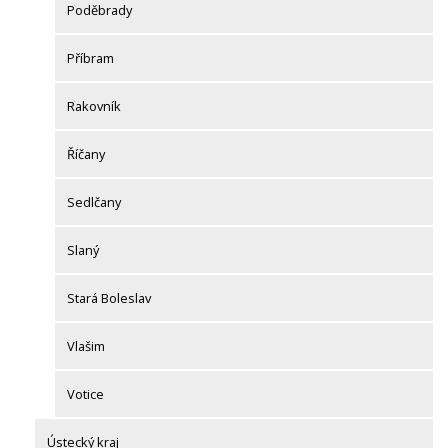
Poděbrady
Příbram
Rakovník
Říčany
Sedlčany
Slaný
Stará Boleslav
Vlašim
Votice
Ústecký kraj