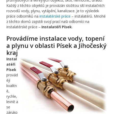
průmyslových a veřejných objektů, škol, nemocnic, úřadů.
Každý z těchto objektů je provázán složitou sítí instalačních
rozvodů vody, plynu, vytápění, kanalizace. Je to výsledek
práce odborníků na
instalatérské práce
– instalatérů. Mnohé
z těchto domů zajistili svojí prací naši odborníci na
instalatérské práce –
Instalatéři Písek
.
Provádíme instalace vody, topení
a plynu v oblasti Písek a Jihočeský
kraj
Instal
atéři
Písek
provád
ějí
kvalitn
ě,
rychle,
levně a
se
záruko