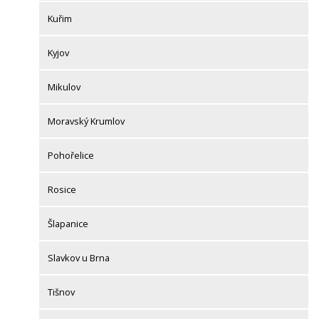
Kuřim
Kyjov
Mikulov
Moravský Krumlov
Pohořelice
Rosice
Šlapanice
Slavkov u Brna
Tišnov