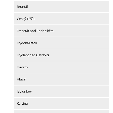
Bruntál
Český Těšín
Frenštát pod Radhoštěm
FrýdekMístek
Frýdlant nad Ostravicí
Havířov
Hlučín
Jablunkov
Karviná