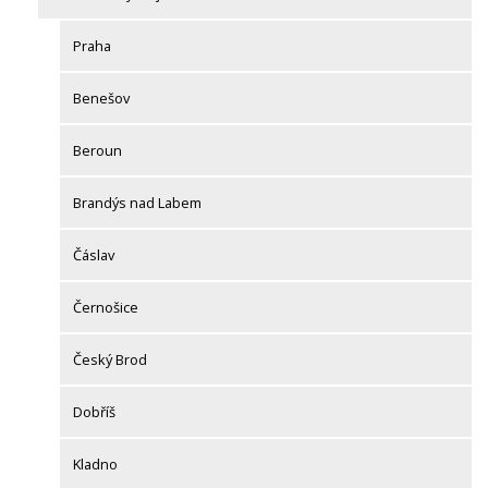
Praha
Benešov
Beroun
Brandýs nad Labem
Čáslav
Černošice
Český Brod
Dobříš
Kladno