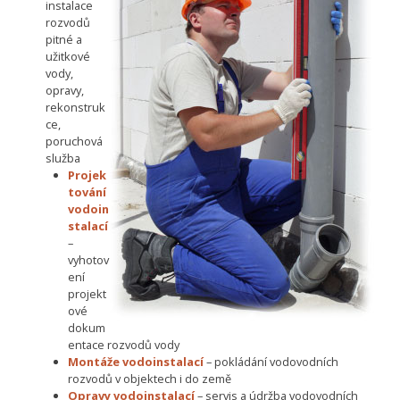
instalace
rozvodů
pitné a
užitkové
vody,
opravy,
rekonstruk
ce,
poruchová
služba
Projek
tování
vodoin
stalací
–
vyhotov
ení
projekt
ové
dokum
entace rozvodů vody
Montáže vodoinstalací
– pokládání vodovodních
rozvodů v objektech i do země
Opravy vodoinstalací
– servis a údržba vodovodních