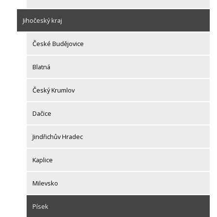
Jihočeský kraj
České Budějovice
Blatná
Český Krumlov
Dačice
Jindřichův Hradec
Kaplice
Milevsko
Písek