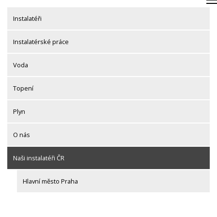
Skip
to
Instalatéři
content
Instalatérské práce
Voda
Topení
Plyn
O nás
Naši instalatéři ČR
Hlavní město Praha