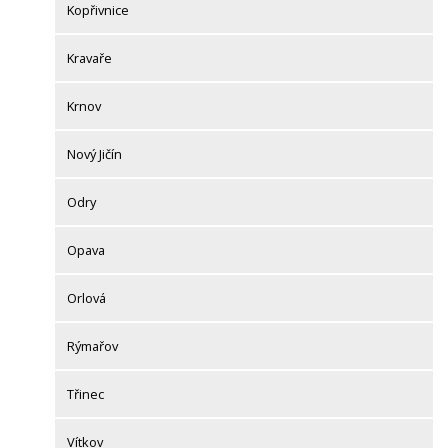
Kopřivnice
Kravaře
Krnov
Nový Jičín
Odry
Opava
Orlová
Rýmařov
Třinec
Vítkov