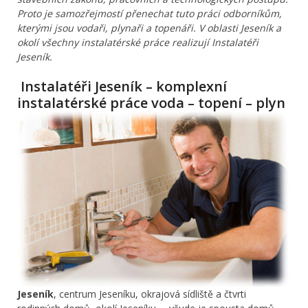
Proto je samozřejmostí přenechat tuto práci odborníkům,
kterými jsou vodaři, plynaři a topenáři. V oblasti Jeseník a
okolí všechny instalatérské práce realizují Instalatéři
Jeseník.
Instalatéři Jeseník – komplexní
instalatérské práce voda – topení – plyn
Jeseník
, centrum Jeseníku, okrajová sídliště a čtvrti