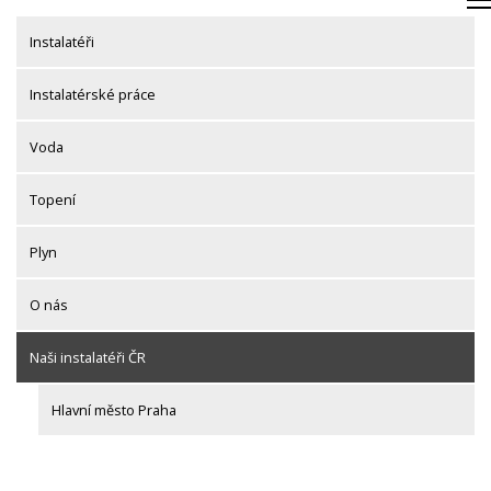
Skip
to
Instalatéři
content
Instalatérské práce
Voda
Topení
Plyn
O nás
Naši instalatéři ČR
Hlavní město Praha