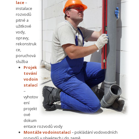
lace
–
instalace
rozvodů
pitné a
užitkové
vody,
opravy,
rekonstruk
ce,
poruchová
služba
Projek
tování
vodoin
stalací
–
vyhotov
ení
projekt
ové
dokum
entace rozvodů vody
Montáže vodoinstalací
– pokládání vodovodních
rozvodů v objektech i do země