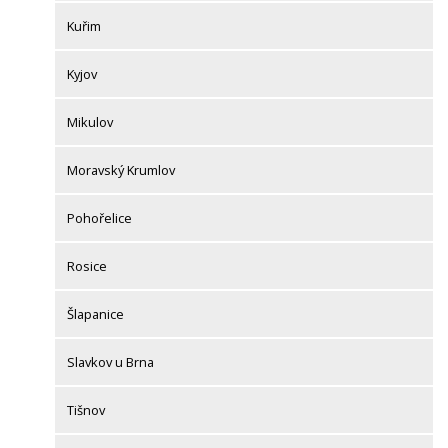
Kuřim
Kyjov
Mikulov
Moravský Krumlov
Pohořelice
Rosice
Šlapanice
Slavkov u Brna
Tišnov