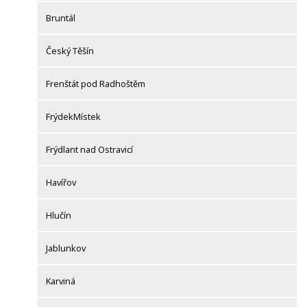
Bruntál
Český Těšín
Frenštát pod Radhoštěm
FrýdekMístek
Frýdlant nad Ostravicí
Havířov
Hlučín
Jablunkov
Karviná