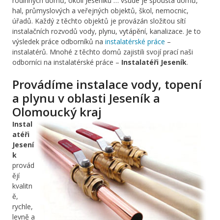
rodinných domů, okolí Jeseníku … všude je spousta domů,
hal, průmyslových a veřejných objektů, škol, nemocnic,
úřadů. Každý z těchto objektů je provázán složitou sítí
instalačních rozvodů vody, plynu, vytápění, kanalizace. Je to
výsledek práce odborníků na
instalatérské práce
–
instalatérů. Mnohé z těchto domů zajistili svojí prací naši
odborníci na instalatérské práce –
Instalatéři Jeseník
.
Provádíme instalace vody, topení
a plynu v oblasti Jeseník a
Olomoucký kraj
Instal
atéři
Jesení
k
provád
ějí
kvalitn
ě,
rychle,
levně a