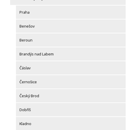
Praha
Benešov
Beroun
Brandýs nad Labem
Čáslav
Černošice
Český Brod
Dobříš
Kladno