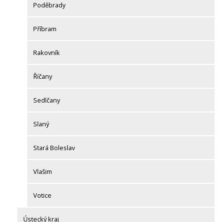
Poděbrady
Příbram
Rakovník
Říčany
Sedlčany
Slaný
Stará Boleslav
Vlašim
Votice
Ústecký kraj