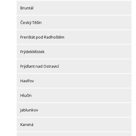
Bruntál
Český Těšín
Frenštát pod Radhoštěm
FrýdekMístek
Frýdlant nad Ostravicí
Havířov
Hlučín
Jablunkov
Karviná