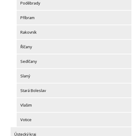
Poděbrady
Příbram
Rakovník
Říčany
Sedlčany
Slaný
Stará Boleslav
Vlašim
Votice
Ústecký kraj