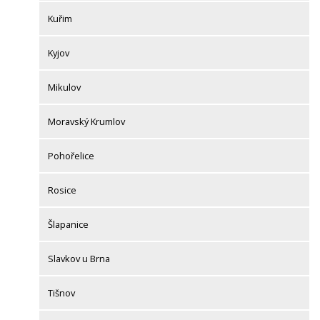
Kuřim
Kyjov
Mikulov
Moravský Krumlov
Pohořelice
Rosice
Šlapanice
Slavkov u Brna
Tišnov