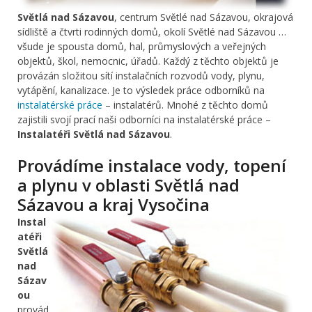
Světlá nad Sázavou
, centrum Světlé nad Sázavou, okrajová
sídliště a čtvrti rodinných domů, okolí Světlé nad Sázavou …
všude je spousta domů, hal, průmyslových a veřejných
objektů, škol, nemocnic, úřadů. Každý z těchto objektů je
provázán složitou sítí instalačních rozvodů vody, plynu,
vytápění, kanalizace. Je to výsledek práce odborníků na
instalatérské práce
– instalatérů. Mnohé z těchto domů
zajistili svojí prací naši odborníci na instalatérské práce –
Instalatéři Světlá nad Sázavou
.
Provádíme instalace vody, topení
a plynu v oblasti Světlá nad
Sázavou a kraj Vysočina
Instal
atéři
Světlá
nad
Sázav
ou
provád