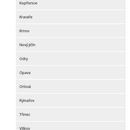
Kopřivnice
Kravaře
Krnov
Nový Jičín
Odry
Opava
Orlová
Rýmařov
Třinec
Vítkov