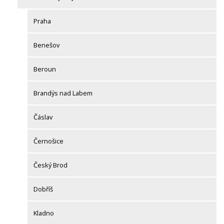
Praha
Benešov
Beroun
Brandýs nad Labem
Čáslav
Černošice
Český Brod
Dobříš
Kladno