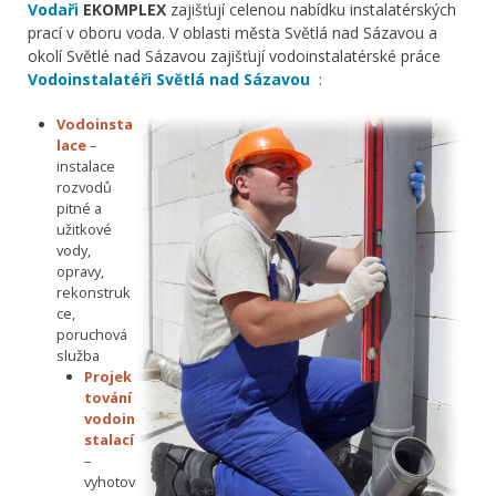
Vodaři
EKOMPLEX
zajišťují celenou nabídku instalatérských
prací v oboru voda. V oblasti města Světlá nad Sázavou a
okolí Světlé nad Sázavou zajišťují vodoinstalatérské práce
Vodoinstalatéři Světlá nad Sázavou
:
Vodoinsta
lace
–
instalace
rozvodů
pitné a
užitkové
vody,
opravy,
rekonstruk
ce,
poruchová
služba
Projek
tování
vodoin
stalací
–
vyhotov