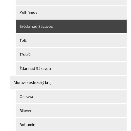
Pelhřimov
Světlá nad Sázavou
Telč
Třebíč
Žďár nad Sázavou
Moravskoslezský kraj
Ostrava
Bílovec
Bohumín