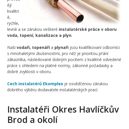
ějí
kvalitn
ě,
rychle,
levně a se zárukou veškeré
instalatérské práce v oboru
voda, topení, kanalizace a plyn
.
Naši
vodaři, topenáři
a
plynaři
jsou kvalifikovaní odborníci
s mnohaletými zkušenostmi, pro něž je prioritou přání
zákazníka, následované dobrým pocitem z kvalitně odvedené
práce s ohledem na platné normy, zákonné požadavky a
dobré zvyklosti v oboru.
Cech instalatérů Ekomplex
je osvědčenou zárukou
dobrého výběru dodavatele instalatérských prací.
Instalatéři Okres Havlíčkův
Brod a okolí