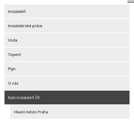
Skip
to
Instalatéři
content
Instalatérské práce
Voda
Topení
Plyn
O nás
Naši instalatéři ČR
Hlavní město Praha