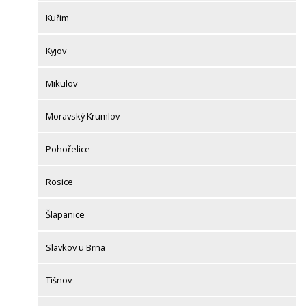
Kuřim
Kyjov
Mikulov
Moravský Krumlov
Pohořelice
Rosice
Šlapanice
Slavkov u Brna
Tišnov