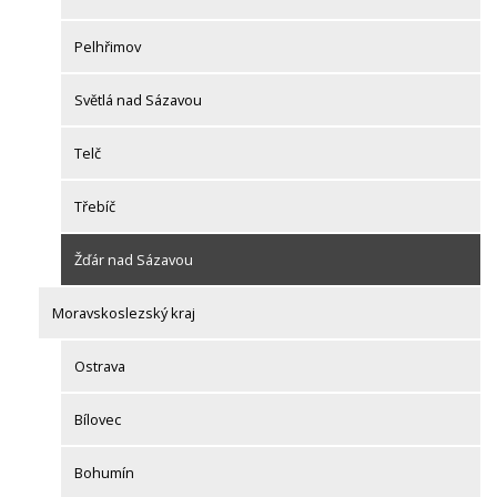
Pelhřimov
Světlá nad Sázavou
Telč
Třebíč
Žďár nad Sázavou
Moravskoslezský kraj
Ostrava
Bílovec
Bohumín