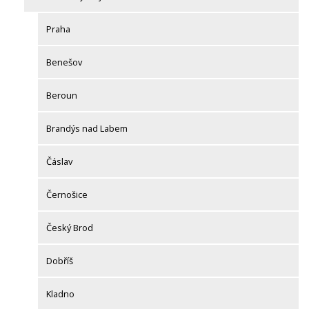
Praha
Benešov
Beroun
Brandýs nad Labem
Čáslav
Černošice
Český Brod
Dobříš
Kladno