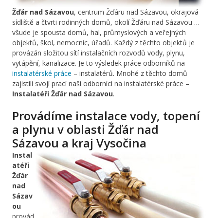
Žďár nad Sázavou
, centrum Žďáru nad Sázavou, okrajová
sídliště a čtvrti rodinných domů, okolí Žďáru nad Sázavou …
všude je spousta domů, hal, průmyslových a veřejných
objektů, škol, nemocnic, úřadů. Každý z těchto objektů je
provázán složitou sítí instalačních rozvodů vody, plynu,
vytápění, kanalizace. Je to výsledek práce odborníků na
instalatérské práce
– instalatérů. Mnohé z těchto domů
zajistili svojí prací naši odborníci na instalatérské práce –
Instalatéři Žďár nad Sázavou
.
Provádíme instalace vody, topení
a plynu v oblasti Žďár nad
Sázavou a kraj Vysočina
Instal
atéři
Žďár
nad
Sázav
ou
provád