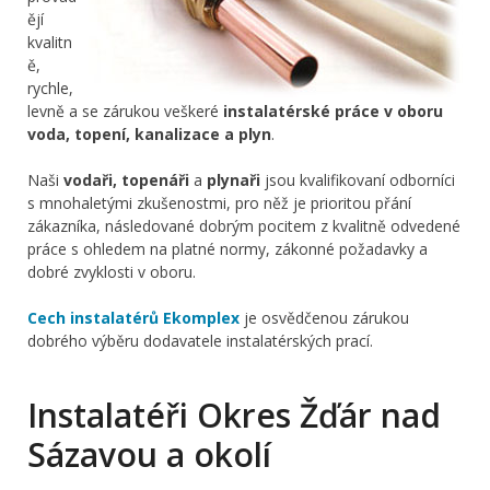
ějí
kvalitn
ě,
rychle,
levně a se zárukou veškeré
instalatérské práce v oboru
voda, topení, kanalizace a plyn
.
Naši
vodaři, topenáři
a
plynaři
jsou kvalifikovaní odborníci
s mnohaletými zkušenostmi, pro něž je prioritou přání
zákazníka, následované dobrým pocitem z kvalitně odvedené
práce s ohledem na platné normy, zákonné požadavky a
dobré zvyklosti v oboru.
Cech instalatérů Ekomplex
je osvědčenou zárukou
dobrého výběru dodavatele instalatérských prací.
Instalatéři Okres Žďár nad
Sázavou a okolí