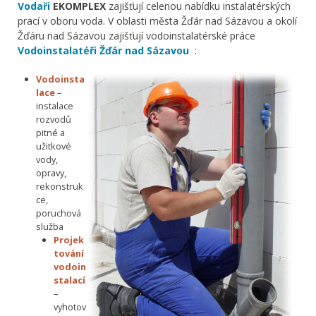
Vodaři
EKOMPLEX
zajišťují celenou nabídku instalatérských
prací v oboru voda. V oblasti města Žďár nad Sázavou a okolí
Žďáru nad Sázavou zajišťují vodoinstalatérské práce
Vodoinstalatéři Žďár nad Sázavou
:
Vodoinsta
lace
–
instalace
rozvodů
pitné a
užitkové
vody,
opravy,
rekonstruk
ce,
poruchová
služba
Projek
tování
vodoin
stalací
–
vyhotov