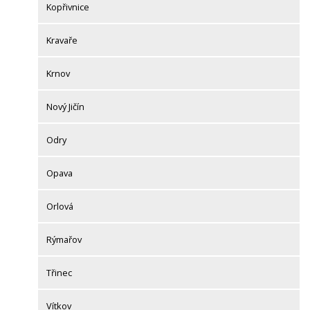
Kopřivnice
Kravaře
Krnov
Nový Jičín
Odry
Opava
Orlová
Rýmařov
Třinec
Vítkov