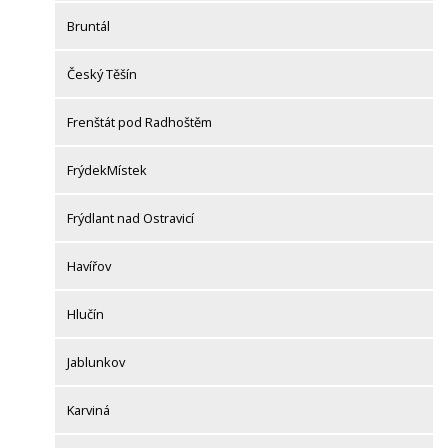
Bruntál
Český Těšín
Frenštát pod Radhoštěm
FrýdekMístek
Frýdlant nad Ostravicí
Havířov
Hlučín
Jablunkov
Karviná