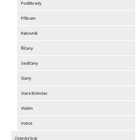
Poděbrady
Příbram
Rakovník
Říčany
Sedlčany
Slaný
Stará Boleslav
Vlašim
Votice
Ústecký kraj