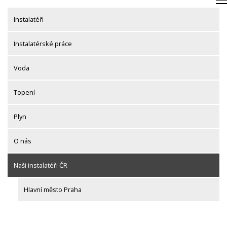
Skip
to
Instalatéři
content
Instalatérské práce
Voda
Topení
Plyn
O nás
Naši instalatéři ČR
Hlavní město Praha