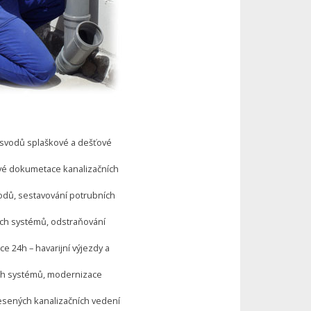
a svodů splaškové a dešťové
vé dokumetace kanalizačních
vodů, sestavování potrubních
ích systémů, odstraňování
e 24h – havarijní výjezdy a
ch systémů, modernizace
esených kanalizačních vedení