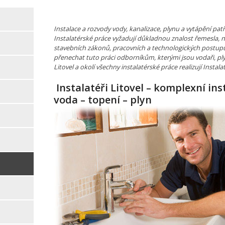
Instalace a rozvody vody, kanalizace, plynu a vytápění pat
Instalatérské práce vyžadují důkladnou znalost řemesla, 
stavebních zákonů, pracovních a technologických postupů
přenechat tuto práci odborníkům, kterými jsou vodaři, plyn
Litovel a okolí všechny instalatérské práce realizují Instalat
Instalatéři Litovel – komplexní ins
voda – topení – plyn