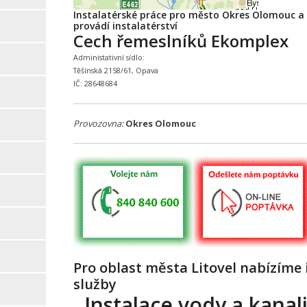
Instalatérské práce pro město Okres Olomouc a 
provádí instalatérství
Cech řemeslníků Ekomplex
Administativní sídlo:
Těšínská 2158/61, Opava
IČ: 28648684
Provozovna:
Okres Olomouc
Pro oblast města Litovel nabízíme 
služby
Instalace vody a kanali