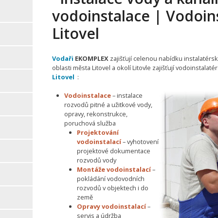
vodoinstalace | Vodoins
Litovel
Vodaři
EKOMPLEX
zajišťují celenou nabídku instalatérsk
oblasti města Litovel a okolí Litovle zajišťují vodoinstalat
Litovel
:
Vodoinstalace
– instalace
rozvodů pitné a užitkové vody,
opravy, rekonstrukce,
poruchová služba
Projektování
vodoinstalací
– vyhotovení
projektové dokumentace
rozvodů vody
Montáže vodoinstalací
–
pokládání vodovodních
rozvodů v objektech i do
země
Opravy vodoinstalací
–
servis a údržba