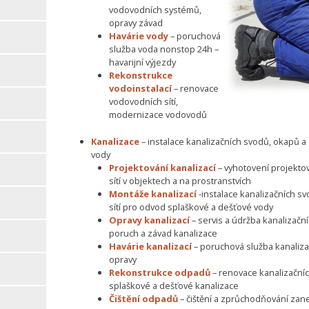
vodovodních systémů,
opravy závad
Havárie vody
– poruchová
služba voda nonstop 24h –
havarijní výjezdy
Rekonstrukce
vodoinstalací
– renovace
vodovodních sítí,
modernizace vodovodů
Kanalizace
– instalace kanalizačních svodů, okapů 
vody
Projektování kanalizací
– vyhotovení projekto
sítí v objektech a na prostranstvích
Montáže kanalizací
-instalace kanalizačních s
sítí pro odvod splaškové a dešťové vody
Opravy kanalizací
– servis a údržba kanalizačn
poruch a závad kanalizace
Havárie kanalizací
– poruchová služba kanalizac
opravy
Rekonstrukce odpadů
– renovace kanalizační
splaškové a dešťové kanalizace
Čištění odpadů
– čištění a zprůchodňování zan