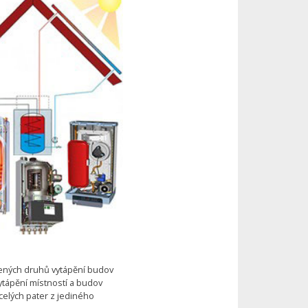
řených druhů vytápění budov
vytápění místností a budov
celých pater z jediného