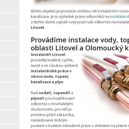
těchto objektů je provázán složitou sítí instalačních rozvo
kanalizace. Je to výsledek práce odborníků na
instalatér
z těchto domů zajistili svojí prací naši odborníci na instal
Litovel
.
Provádíme instalace vody, to
oblasti Litovel a Olomoucký k
Instalatéři Litovel
provádějí kvalitně, rychle,
levně a se zárukou veškeré
instalatérské práce v
oboru voda, topení,
kanalizace a plyn
.
Naši
vodaři, topenáři
a
plynaři
jsou kvalifikovaní
odborníci s mnohaletými
zkušenostmi, pro něž je
prioritou přání zákazníka,
následované dobrým
pocitem z kvalitně odvedené práce s ohledem na platné