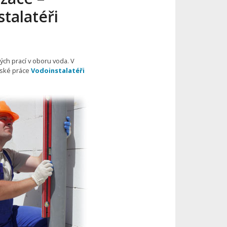
talatéři
ých prací v oboru voda. V
érské práce
Vodoinstalatéři