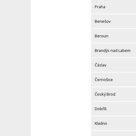
Praha
Benešov
Beroun
Brandýs nad Labem
Čáslav
Černošice
Český Brod
Dobříš
Kladno