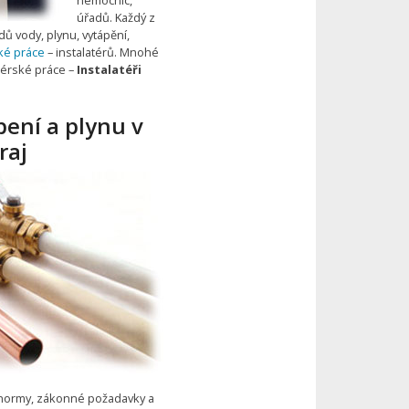
úřadů. Každý z
dů vody, plynu, vytápění,
ské práce
– instalatérů. Mnohé
atérské práce –
Instalatéři
pení a plynu v
raj
 normy, zákonné požadavky a