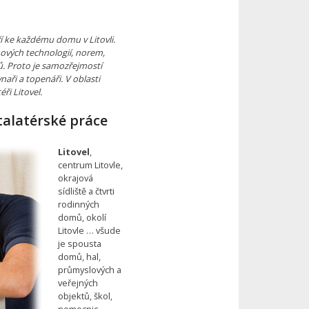
ří ke každému domu v Litovli.
nových technologií, norem,
. Proto je samozřejmostí
aři a topenáři. V oblasti
éři Litovel.
talatérské práce
Litovel
,
centrum Litovle,
okrajová
sídliště a čtvrti
rodinných
domů, okolí
Litovle … všude
je spousta
domů, hal,
průmyslových a
veřejných
objektů, škol,
nemocnic,