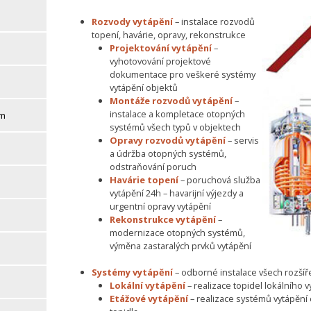
Rozvody vytápění
– instalace rozvodů
topení, havárie, opravy, rekonstrukce
Projektování vytápění
–
vyhotovování projektové
dokumentace pro veškeré systémy
vytápění objektů
Montáže rozvodů vytápění
–
instalace a kompletace otopných
em
systémů všech typů v objektech
Opravy rozvodů vytápění
– servis
a údržba otopných systémů,
odstraňování poruch
Havárie topení
– poruchová služba
vytápění 24h – havarijní výjezdy a
urgentní opravy vytápění
Rekonstrukce vytápění
–
modernizace otopných systémů,
výměna zastaralých prvků vytápění
Systémy vytápění
– odborné instalace všech rozší
Lokální vytápění
– realizace topidel lokálního 
Etážové vytápění
– realizace systémů vytápění 