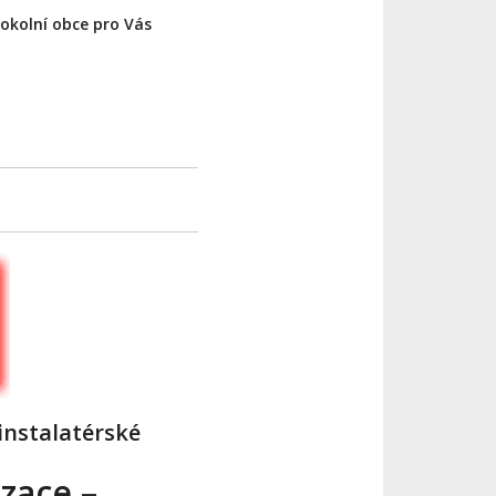
okolní obce pro Vás
instalatérské
zace –