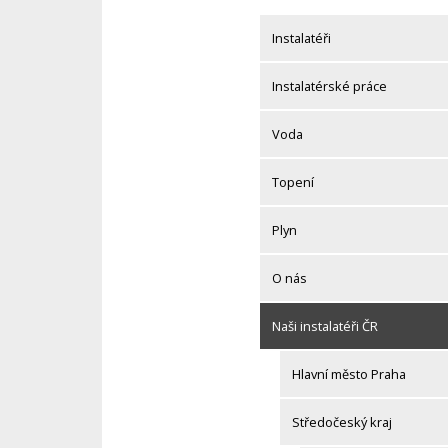
Skip
to
Instalatéři
content
Instalatérské práce
Voda
Topení
Plyn
O nás
Naši instalatéři ČR
Hlavní město Praha
Středočeský kraj