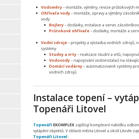
Vodoměry
– montáže, výměny, revize průtokových m
Ohřívače vody
– montáže, opravy a výměny zásobní
vody
Bojlery
– dodávky, instalace a servis zásobníko
Průtokové ohřívače
– dodávky, montáže a serv
Vodní zdroje
– projekty a výstavba vodních zdrojů, 
systémy
Studny a vrty
– realizace studní a vrtů, napojo
Vodovody
– napojování vodoinstalací na stávají
Domácí vodárny
– automatizované systémy pro
vodních zdrojů
Instalace topení – vytáp
Topenáři Litovel
Topenáři
EKOMPLEX
zajišťují komplexní nabídku odbor
vytápění objektů. V oblasti města Litovel a okolí Litovle za
Topenáři Litovel
: