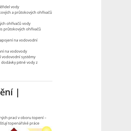
ěřidel vody
kových a průtokových ohřívačů
vých ohřívačů vody
is průtokových ohřívačů
napojení na vodovodní
vání na vodovody
cí vodovodní systémy
 dodávky pitné vody z
ění |
ných prací v oboru topení –
jišťují topenářské práce