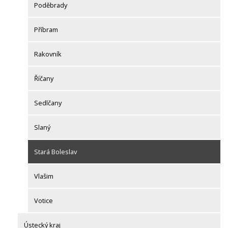
Poděbrady
Příbram
Rakovník
Říčany
Sedlčany
Slaný
Stará Boleslav
Vlašim
Votice
Ústecký kraj