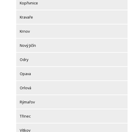
Kopřivnice
Kravaře
Krnov
Nový Jičín
Odry
Opava
Orlová
Rýmařov
Třinec
Vítkov