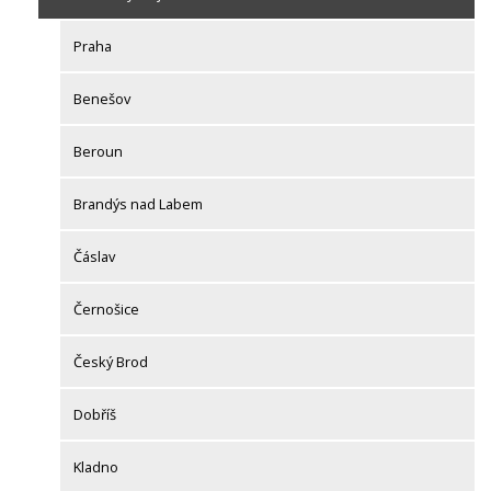
Praha
Benešov
Beroun
Brandýs nad Labem
Čáslav
Černošice
Český Brod
Dobříš
Kladno