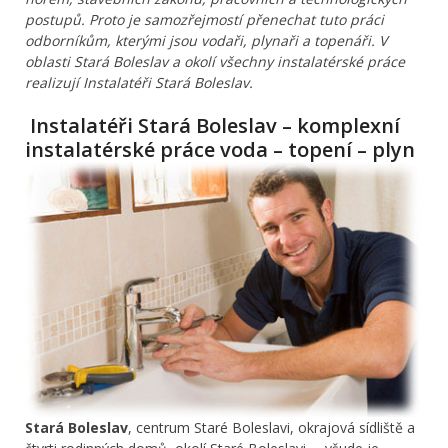
postupů. Proto je samozřejmostí přenechat tuto práci
odborníkům, kterými jsou vodaři, plynaři a topenáři. V
oblasti Stará Boleslav a okolí všechny instalatérské práce
realizují Instalatéři Stará Boleslav.
Instalatéři Stará Boleslav – komplexní
instalatérské práce voda – topení – plyn
Stará Boleslav
, centrum Staré Boleslavi, okrajová sídliště a