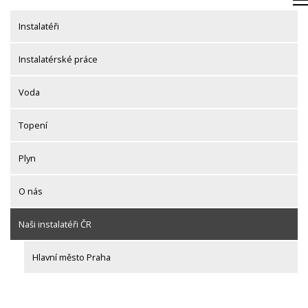
Skip
to
Instalatéři
content
Instalatérské práce
Voda
Topení
Plyn
O nás
Naši instalatéři ČR
Hlavní město Praha