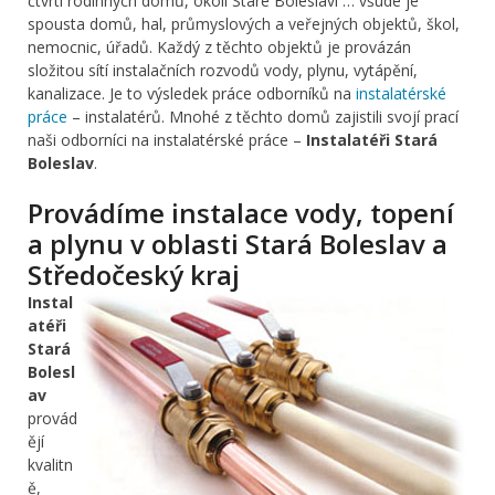
čtvrti rodinných domů, okolí Staré Boleslavi … všude je
spousta domů, hal, průmyslových a veřejných objektů, škol,
nemocnic, úřadů. Každý z těchto objektů je provázán
složitou sítí instalačních rozvodů vody, plynu, vytápění,
kanalizace. Je to výsledek práce odborníků na
instalatérské
práce
– instalatérů. Mnohé z těchto domů zajistili svojí prací
naši odborníci na instalatérské práce –
Instalatéři Stará
Boleslav
.
Provádíme instalace vody, topení
a plynu v oblasti Stará Boleslav a
Středočeský kraj
Instal
atéři
Stará
Bolesl
av
provád
ějí
kvalitn
ě,