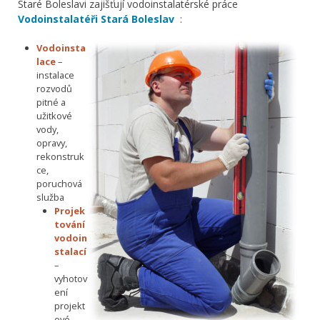
Staré Boleslavi zajišťují vodoinstalatérské práce
Vodoinstalatéři Stará Boleslav
:
Vodoinsta
lace
–
instalace
rozvodů
pitné a
užitkové
vody,
opravy,
rekonstruk
ce,
poruchová
služba
Projek
tování
vodoin
stalací
–
vyhotov
ení
projekt
ové