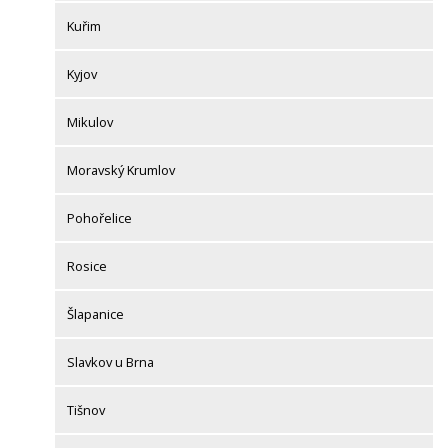
Kuřim
Kyjov
Mikulov
Moravský Krumlov
Pohořelice
Rosice
Šlapanice
Slavkov u Brna
Tišnov