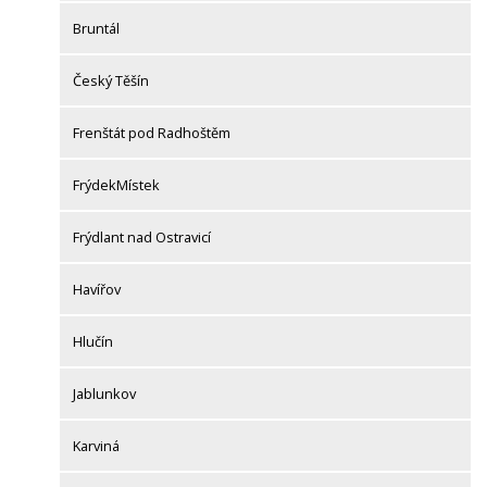
Bruntál
Český Těšín
Frenštát pod Radhoštěm
FrýdekMístek
Frýdlant nad Ostravicí
Havířov
Hlučín
Jablunkov
Karviná