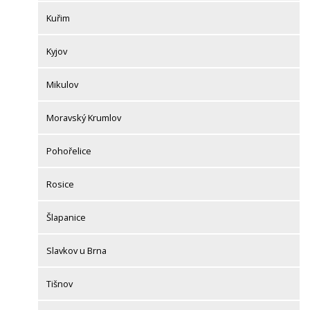
Kuřim
Kyjov
Mikulov
Moravský Krumlov
Pohořelice
Rosice
Šlapanice
Slavkov u Brna
Tišnov