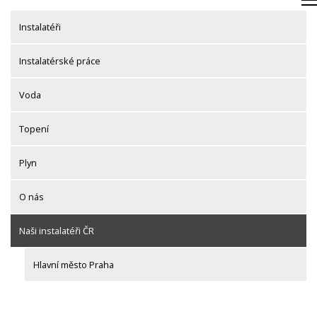
Skip
to
Instalatéři
content
Instalatérské práce
Voda
Topení
Plyn
O nás
Naši instalatéři ČR
Hlavní město Praha