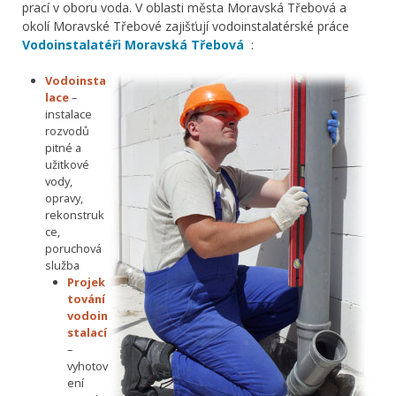
prací v oboru voda. V oblasti města Moravská Třebová a
okolí Moravské Třebové zajišťují vodoinstalatérské práce
Vodoinstalatéři Moravská Třebová
:
Vodoinsta
lace
–
instalace
rozvodů
pitné a
užitkové
vody,
opravy,
rekonstruk
ce,
poruchová
služba
Projek
tování
vodoin
stalací
–
vyhotov
ení