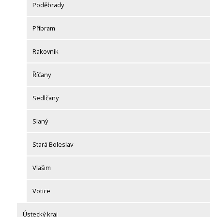
Poděbrady
Příbram
Rakovník
Říčany
Sedlčany
Slaný
Stará Boleslav
Vlašim
Votice
Ústecký kraj