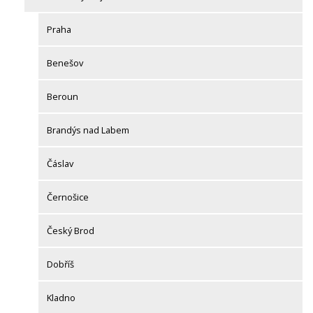
Praha
Benešov
Beroun
Brandýs nad Labem
Čáslav
Černošice
Český Brod
Dobříš
Kladno