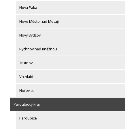
Nová Paka
Nové Město nad Metují
Nový Bydžov
Rychnov nad Kněžnou
Trutnov
Vrchlabí
Hořovice
Pardubický kraj
Pardubice