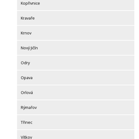
Kopřivnice
Kravaře
Krnov
Nový Jičín
Odry
Opava
Orlová
Rýmařov
Třinec
Vítkov