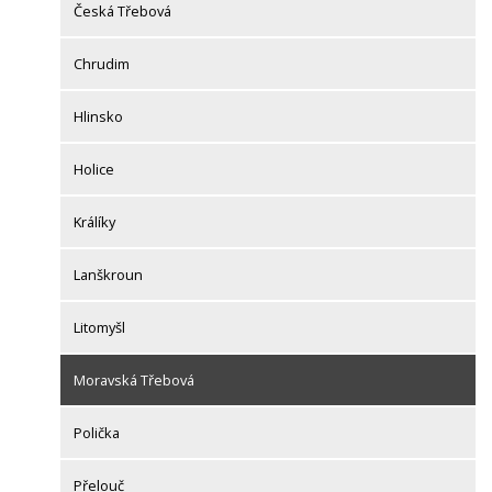
Česká Třebová
Chrudim
Hlinsko
Holice
Králíky
Lanškroun
Litomyšl
Moravská Třebová
Polička
Přelouč