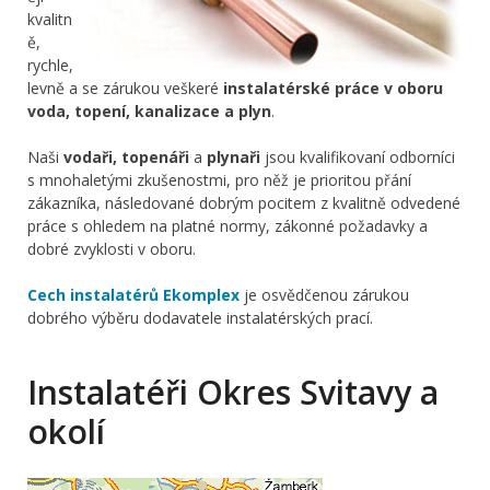
kvalitn
ě,
rychle,
levně a se zárukou veškeré
instalatérské práce v oboru
voda, topení, kanalizace a plyn
.
Naši
vodaři, topenáři
a
plynaři
jsou kvalifikovaní odborníci
s mnohaletými zkušenostmi, pro něž je prioritou přání
zákazníka, následované dobrým pocitem z kvalitně odvedené
práce s ohledem na platné normy, zákonné požadavky a
dobré zvyklosti v oboru.
Cech instalatérů Ekomplex
je osvědčenou zárukou
dobrého výběru dodavatele instalatérských prací.
Instalatéři Okres Svitavy a
okolí