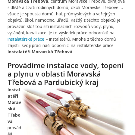
Moravská Třebová
, centrum Moravské Třebové, okrajová
sídliště a čtvrti rodinných domů, okolí Moravské Třebové …
všude je spousta domů, hal, průmyslových a veřejných
objektů, škol, nemocnic, úřadů. Každý z těchto objektů je
provázán složitou sítí instalačních rozvodů vody, plynu,
vytápění, kanalizace. Je to výsledek práce odborníků na
instalatérské práce
– instalatérů. Mnohé z těchto domů
zajistili svojí prací naši odborníci na instalatérské práce –
Instalatéři Moravská Třebová
.
Provádíme instalace vody, topení
a plynu v oblasti Moravská
Třebová a Pardubický kraj
Instal
atéři
Morav
ská
Třebo
vá
provád
ějí