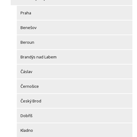
Praha
Benešov
Beroun
Brandýs nad Labem
Čáslav
Černošice
Český Brod
Dobříš
Kladno