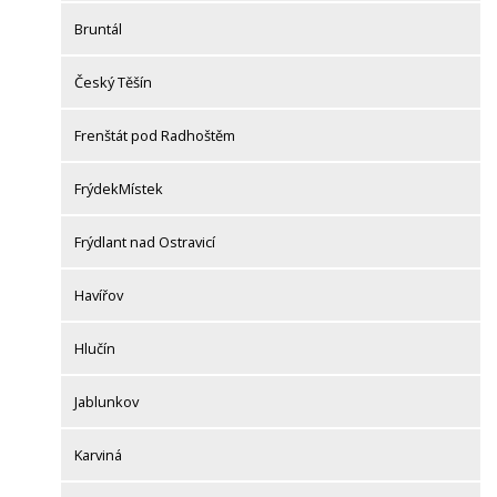
Bruntál
Český Těšín
Frenštát pod Radhoštěm
FrýdekMístek
Frýdlant nad Ostravicí
Havířov
Hlučín
Jablunkov
Karviná