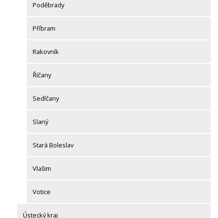
Poděbrady
Příbram
Rakovník
Říčany
Sedlčany
Slaný
Stará Boleslav
Vlašim
Votice
Ústecký kraj