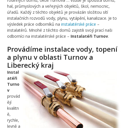
rodinných domů, okolí Turnova … všude je spousta domů,
hal, průmyslových a veřejných objektů, škol, nemocnic,
úřadů. Každý z těchto objektů je provázán složitou sítí
instalačních rozvodů vody, plynu, vytápění, kanalizace. Je to
výsledek práce odborníků na
instalatérské práce
–
instalatérů. Mnohé z těchto domů zajistili svojí prací naši
odborníci na instalatérské práce –
Instalatéři Turnov
.
Provádíme instalace vody, topení
a plynu v oblasti Turnov a
Liberecký kraj
Instal
atéři
Turno
v
provád
ějí
kvalitn
ě,
rychle,
levně a