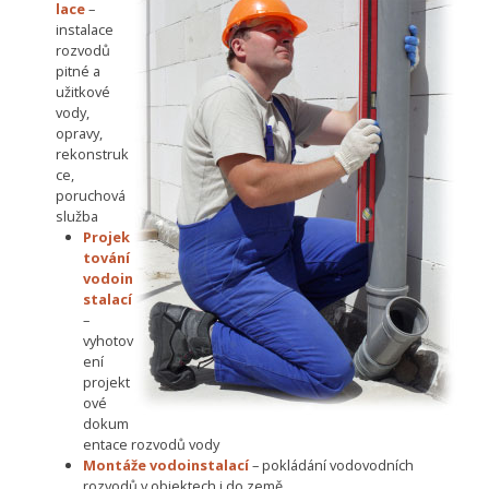
lace
–
instalace
rozvodů
pitné a
užitkové
vody,
opravy,
rekonstruk
ce,
poruchová
služba
Projek
tování
vodoin
stalací
–
vyhotov
ení
projekt
ové
dokum
entace rozvodů vody
Montáže vodoinstalací
– pokládání vodovodních
rozvodů v objektech i do země