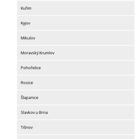
Kuřim
Kyjov
Mikulov
Moravský Krumlov
Pohořelice
Rosice
Šlapanice
Slavkov u Brna
Tišnov