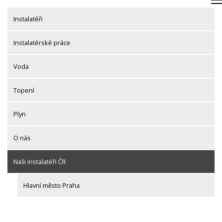
Skip
to
Instalatéři
content
Instalatérské práce
Voda
Topení
Plyn
O nás
Naši instalatéři ČR
Hlavní město Praha