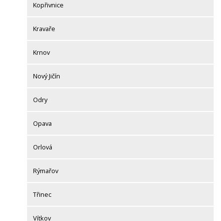
Kopřivnice
Kravaře
Krnov
Nový Jičín
Odry
Opava
Orlová
Rýmařov
Třinec
Vítkov