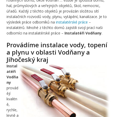
rodinných domů, okolí Vodňan … všude je spousta domů,
hal, průmyslových a veřejných objektů, škol, nemocnic,
úřadů. Každý z těchto objektů je provázán složitou sítí
instalačních rozvodů vody, plynu, vytápění, kanalizace. Je to
výsledek práce odborníků na
instalatérské práce
–
instalatérů. Mnohé z těchto domů zajistili svojí prací naši
odborníci na instalatérské práce –
Instalatéři Vodňany
.
Provádíme instalace vody, topení
a plynu v oblasti Vodňany a
Jihočeský kraj
Instal
atéři
Vodňa
ny
provád
ějí
kvalitn
ě,
rychle,
levně a