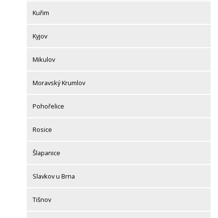
Kuřim
Kyjov
Mikulov
Moravský Krumlov
Pohořelice
Rosice
Šlapanice
Slavkov u Brna
Tišnov