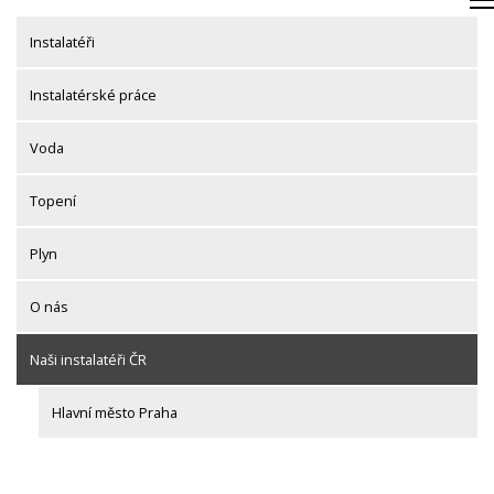
Skip
to
Instalatéři
content
Instalatérské práce
Voda
Topení
Plyn
O nás
Naši instalatéři ČR
Hlavní město Praha