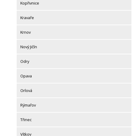
Kopřivnice
Kravaře
Krnov
Nový Jičín
Odry
Opava
Orlová
Rýmařov
Třinec
Vítkov