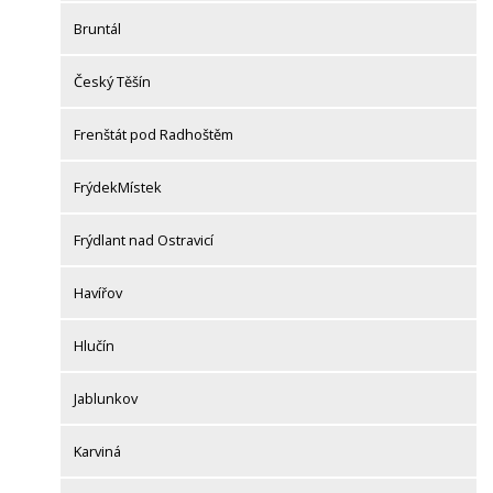
Bruntál
Český Těšín
Frenštát pod Radhoštěm
FrýdekMístek
Frýdlant nad Ostravicí
Havířov
Hlučín
Jablunkov
Karviná