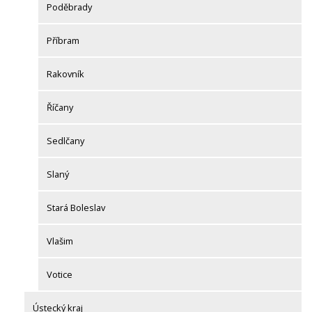
Poděbrady
Příbram
Rakovník
Říčany
Sedlčany
Slaný
Stará Boleslav
Vlašim
Votice
Ústecký kraj