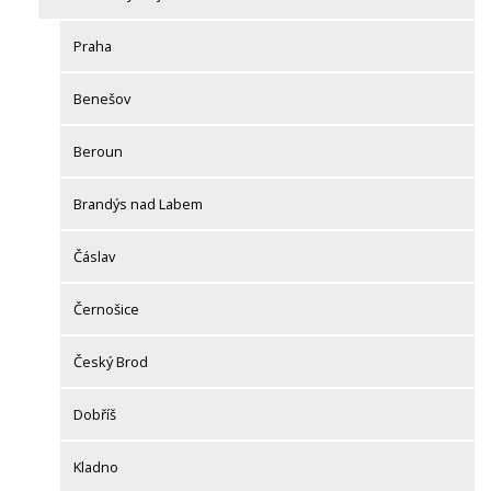
Praha
Benešov
Beroun
Brandýs nad Labem
Čáslav
Černošice
Český Brod
Dobříš
Kladno