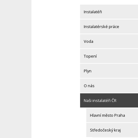
Skip
to
Instalatéři
content
Instalatérské práce
Voda
Topení
Plyn
O nás
Naši instalatéři ČR
Hlavní město Praha
Středočeský kraj