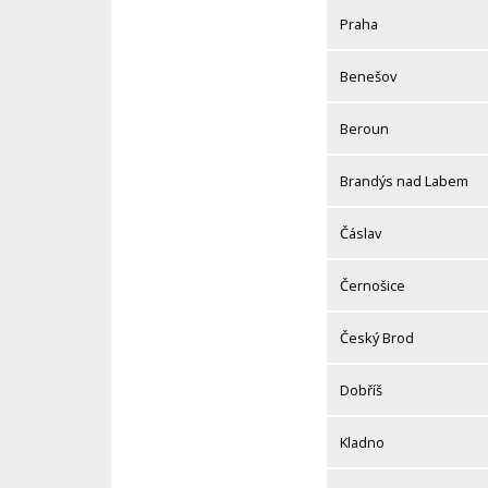
Praha
Benešov
Beroun
Brandýs nad Labem
Čáslav
Černošice
Český Brod
Dobříš
Kladno