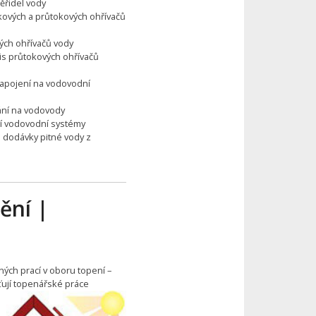
ěřidel vody
kových a průtokových ohřívačů
vých ohřívačů vody
is průtokových ohřívačů
napojení na vodovodní
vání na vodovody
cí vodovodní systémy
 dodávky pitné vody z
ění |
ných prací v oboru topení –
šťují topenářské práce