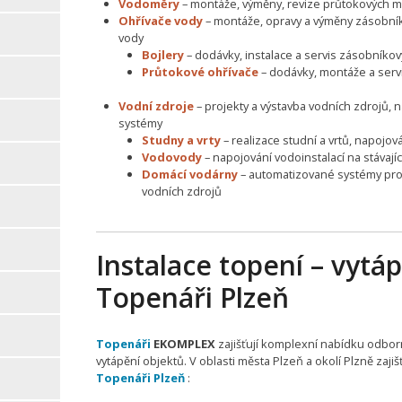
Vodoměry
– montáže, výměny, revize průtokových m
Ohřívače vody
– montáže, opravy a výměny zásobní
vody
Bojlery
– dodávky, instalace a servis zásobníko
Průtokové ohřívače
– dodávky, montáže a serv
Vodní zdroje
– projekty a výstavba vodních zdrojů, 
systémy
Studny a vrty
– realizace studní a vrtů, napojo
Vodovody
– napojování vodoinstalací na stávají
Domácí vodárny
– automatizované systémy pro
vodních zdrojů
Instalace topení – vytáp
Topenáři Plzeň
Topenáři
EKOMPLEX
zajišťují komplexní nabídku odbor
vytápění objektů. V oblasti města Plzeň a okolí Plzně zaji
Topenáři Plzeň
: