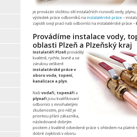
je provázán složitou sítí instalačních rozvodů vody, plynu, 
výsledek práce odborníků na
instalatérské práce
– insta
zajistili svojí prací naši odborníci na instalatérské práce –
Provádíme instalace vody, to
oblasti Plzeň a Plzeňský kraj
Instalatéři Plzeň
provádějí
kvalitně, rychle, levně a se
zárukou veškeré
instalatérské práce v
oboru voda, topení,
kanalizace a plyn
.
Naši
vodaři, topenáři
a
plynaři
jsou kvalifikovaní
odborníci s mnohaletými
zkušenostmi, pro něž je
prioritou přání zákazníka,
následované dobrým
pocitem z kvalitně odvedené práce s ohledem na platné
dobré zvyklosti v oboru.