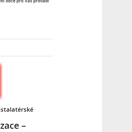
lní obce pro Vás provádí
nstalatérské
zace –