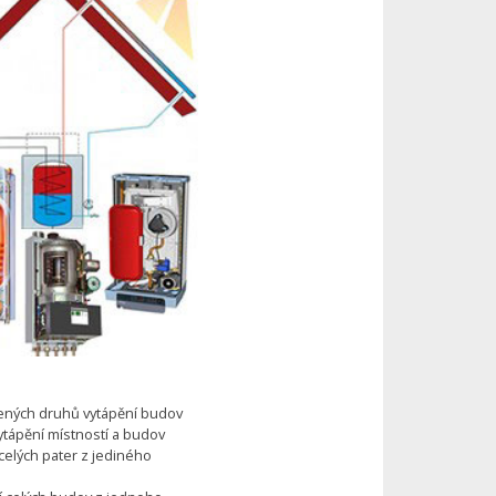
řených druhů vytápění budov
vytápění místností a budov
celých pater z jediného