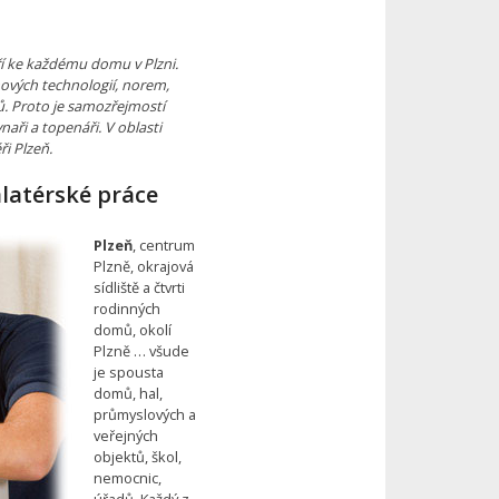
tří ke každému domu v Plzni.
nových technologií, norem,
. Proto je samozřejmostí
aři a topenáři. V oblasti
ři Plzeň.
alatérské práce
Plzeň
, centrum
Plzně, okrajová
sídliště a čtvrti
rodinných
domů, okolí
Plzně … všude
je spousta
domů, hal,
průmyslových a
veřejných
objektů, škol,
nemocnic,
úřadů. Každý z