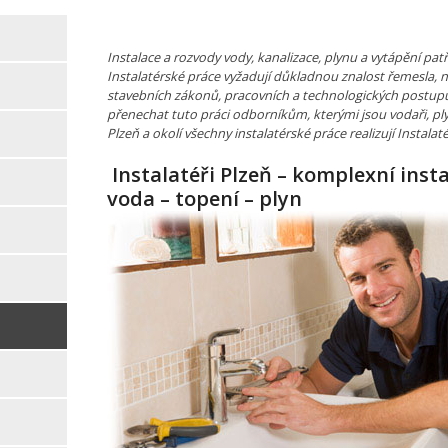
Instalace a rozvody vody, kanalizace, plynu a vytápění pa
Instalatérské práce vyžadují důkladnou znalost řemesla, 
stavebních zákonů, pracovních a technologických postupů
přenechat tuto práci odborníkům, kterými jsou vodaři, plyn
Plzeň a okolí všechny instalatérské práce realizují Instalaté
Instalatéři Plzeň – komplexní inst
voda – topení – plyn