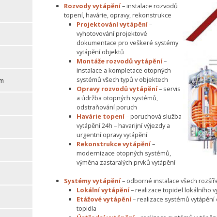
Rozvody vytápění
– instalace rozvodů
topení, havárie, opravy, rekonstrukce
Projektování vytápění
–
vyhotovování projektové
dokumentace pro veškeré systémy
vytápění objektů
Montáže rozvodů vytápění
–
instalace a kompletace otopných
systémů všech typů v objektech
em
Opravy rozvodů vytápění
– servis
a údržba otopných systémů,
odstraňování poruch
Havárie topení
– poruchová služba
vytápění 24h – havarijní výjezdy a
urgentní opravy vytápění
Rekonstrukce vytápění
–
modernizace otopných systémů,
výměna zastaralých prvků vytápění
Systémy vytápění
– odborné instalace všech rozší
Lokální vytápění
– realizace topidel lokálního 
Etážové vytápění
– realizace systémů vytápění 
topidla