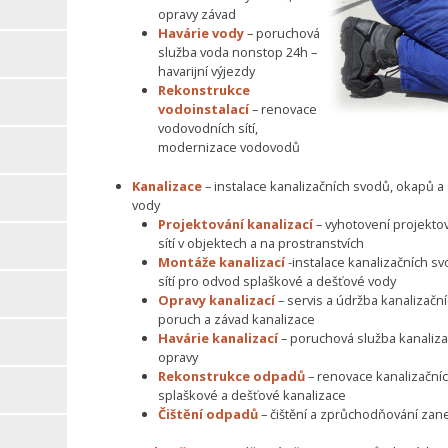
opravy závad
Havárie vody
– poruchová
služba voda nonstop 24h –
havarijní výjezdy
Rekonstrukce
vodoinstalací
– renovace
vodovodních sítí,
modernizace vodovodů
Kanalizace
– instalace kanalizačních svodů, okapů 
vody
Projektování kanalizací
– vyhotovení projekto
sítí v objektech a na prostranstvích
Montáže kanalizací
-instalace kanalizačních s
sítí pro odvod splaškové a dešťové vody
Opravy kanalizací
– servis a údržba kanalizačn
poruch a závad kanalizace
Havárie kanalizací
– poruchová služba kanalizac
opravy
Rekonstrukce odpadů
– renovace kanalizační
splaškové a dešťové kanalizace
Čištění odpadů
– čištění a zprůchodňování zan