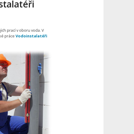
talatéři
ých prací v oboru voda. V
ské práce
Vodoinstalatéři