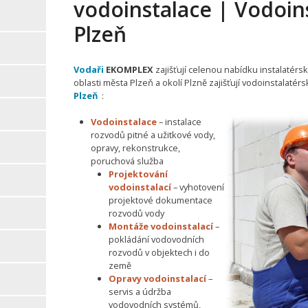
vodoinstalace | Vodoins
Plzeň
Vodaři
EKOMPLEX
zajišťují celenou nabídku instalatérsk
oblasti města Plzeň a okolí Plzně zajišťují vodoinstalatér
Plzeň
:
Vodoinstalace
– instalace
rozvodů pitné a užitkové vody,
opravy, rekonstrukce,
poruchová služba
Projektování
vodoinstalací
– vyhotovení
projektové dokumentace
rozvodů vody
Montáže vodoinstalací
–
pokládání vodovodních
rozvodů v objektech i do
země
Opravy vodoinstalací
–
servis a údržba
vodovodních systémů,