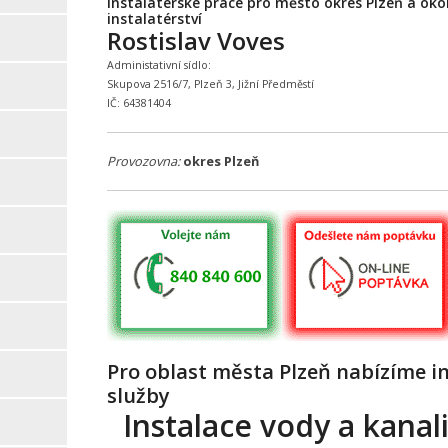
Instalatérské práce pro město okres Plzeň a oko
instalatérství
Rostislav Voves
Administativní sídlo:
Skupova 2516/7, Plzeň 3, Jižní Předměstí
IČ: 64381404
Provozovna:
okres Plzeň
Pro oblast města Plzeň nabízíme i
služby
Instalace vody a kanali