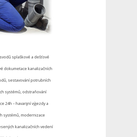
a svodů splaškové a dešťové
vé dokumetace kanalizačních
vodů, sestavování potrubních
ích systémů, odstraňování
e 24h – havarijní výjezdy a
ch systémů, modernizace
esených kanalizačních vedení