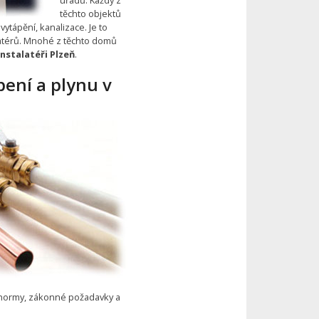
těchto objektů
vytápění, kanalizace. Je to
latérů. Mnohé z těchto domů
Instalatéři Plzeň
.
pení a plynu v
 normy, zákonné požadavky a