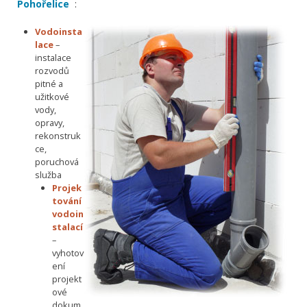
Pohořelice
:
Vodoinsta
lace
–
instalace
rozvodů
pitné a
užitkové
vody,
opravy,
rekonstruk
ce,
poruchová
služba
Projek
tování
vodoin
stalací
–
vyhotov
ení
projekt
ové
dokum