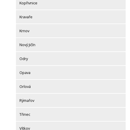
Kopřivnice
Kravaře
Krnov
Nový Jičín
Odry
Opava
Orlová
Rýmařov
Třinec
Vítkov