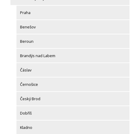
Praha
Benešov
Beroun
Brandýs nad Labem
Čáslav
Černošice
Český Brod
Dobříš
Kladno