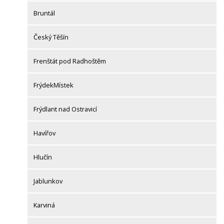
Bruntál
Český Těšín
Frenštát pod Radhoštěm
FrýdekMístek
Frýdlant nad Ostravicí
Havířov
Hlučín
Jablunkov
Karviná