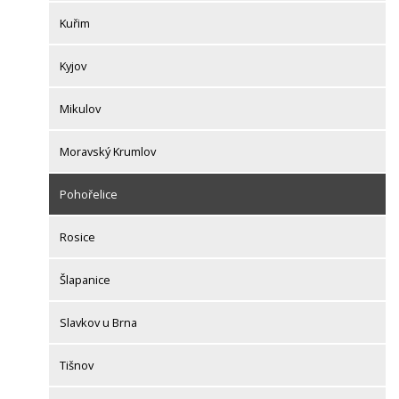
Kuřim
Kyjov
Mikulov
Moravský Krumlov
Pohořelice
Rosice
Šlapanice
Slavkov u Brna
Tišnov