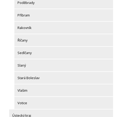
Poděbrady
Příbram
Rakovník
Říčany
Sedlčany
Slaný
Stará Boleslav
Vlašim
Votice
Ústecký kraj