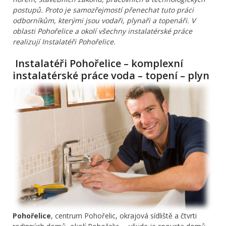
postupů. Proto je samozřejmostí přenechat tuto práci
odborníkům, kterými jsou vodaři, plynaři a topenáři. V
oblasti Pohořelice a okolí všechny instalatérské práce
realizují Instalatéři Pohořelice.
Instalatéři Pohořelice – komplexní
instalatérské práce voda – topení – plyn
Pohořelice
, centrum Pohořelic, okrajová sídliště a čtvrti