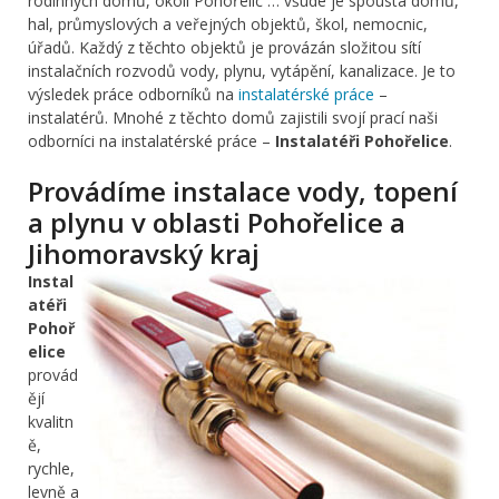
rodinných domů, okolí Pohořelic … všude je spousta domů,
hal, průmyslových a veřejných objektů, škol, nemocnic,
úřadů. Každý z těchto objektů je provázán složitou sítí
instalačních rozvodů vody, plynu, vytápění, kanalizace. Je to
výsledek práce odborníků na
instalatérské práce
–
instalatérů. Mnohé z těchto domů zajistili svojí prací naši
odborníci na instalatérské práce –
Instalatéři Pohořelice
.
Provádíme instalace vody, topení
a plynu v oblasti Pohořelice a
Jihomoravský kraj
Instal
atéři
Pohoř
elice
provád
ějí
kvalitn
ě,
rychle,
levně a