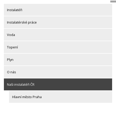
Skip
to
Instalatéři
content
Instalatérské práce
Voda
Topení
Plyn
O nás
Naši instalatéři ČR
Hlavní město Praha