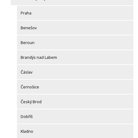
Praha
Benešov
Beroun
Brandýs nad Labem
Čáslav
Černošice
Český Brod
Dobříš
Kladno