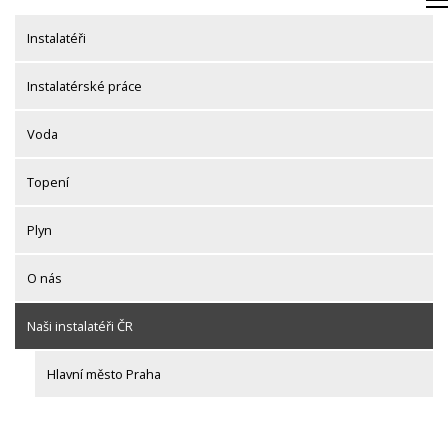
Skip
to
Instalatéři
content
Instalatérské práce
Voda
Topení
Plyn
O nás
Naši instalatéři ČR
Hlavní město Praha