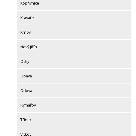
Kopřivnice
Kravaře
Krnov
Nový Jičín
Odry
Opava
Orlová
Rýmařov
Třinec
Vítkov