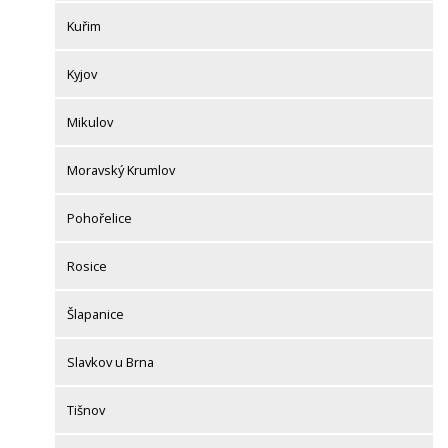
Kuřim
Kyjov
Mikulov
Moravský Krumlov
Pohořelice
Rosice
Šlapanice
Slavkov u Brna
Tišnov