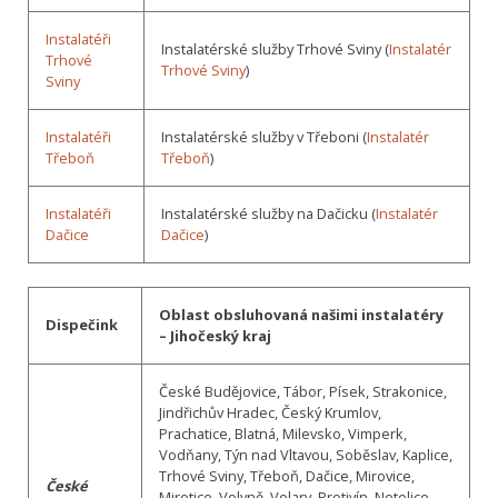
Instalatéři
Instalatérské služby Trhové Sviny (
Instalatér
Trhové
Trhové Sviny
)
Sviny
Instalatéři
Instalatérské služby v Třeboni (
Instalatér
Třeboň
Třeboň
)
Instalatéři
Instalatérské služby na Dačicku (
Instalatér
Dačice
Dačice
)
Oblast obsluhovaná našimi instalatéry
Dispečink
– Jihočeský kraj
České Budějovice, Tábor, Písek, Strakonice,
Jindřichův Hradec, Český Krumlov,
Prachatice, Blatná, Milevsko, Vimperk,
Vodňany, Týn nad Vltavou, Soběslav, Kaplice,
Trhové Sviny, Třeboň, Dačice, Mirovice,
České
Mirotice, Volyně, Volary, Protivín, Netolice,