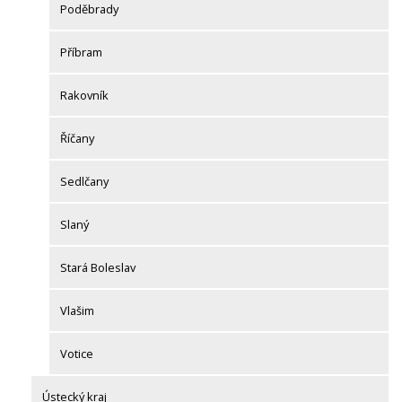
Poděbrady
Příbram
Rakovník
Říčany
Sedlčany
Slaný
Stará Boleslav
Vlašim
Votice
Ústecký kraj