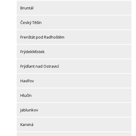
Bruntál
Český Těšín
Frenštát pod Radhoštěm
FrýdekMístek
Frýdlant nad Ostravicí
Havířov
Hlučín
Jablunkov
Karviná