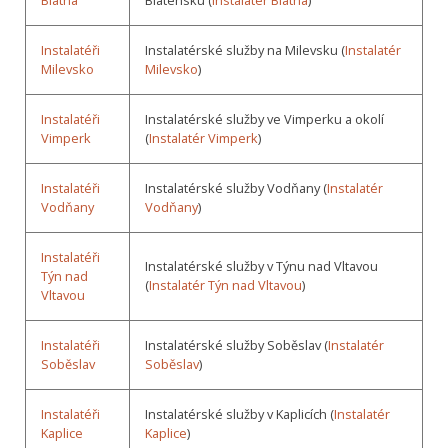
Blatná
Blatensku (
Instalatér Blatná
)
Instalatéři
Instalatérské služby na Milevsku (
Instalatér
Milevsko
Milevsko
)
Instalatéři
Instalatérské služby ve Vimperku a okolí
Vimperk
(
Instalatér Vimperk
)
Instalatéři
Instalatérské služby Vodňany (
Instalatér
Vodňany
Vodňany
)
Instalatéři
Instalatérské služby v Týnu nad Vltavou
Týn nad
(
Instalatér Týn nad Vltavou
)
Vltavou
Instalatéři
Instalatérské služby Soběslav (
Instalatér
Soběslav
Soběslav
)
Instalatéři
Instalatérské služby v Kaplicích (
Instalatér
Kaplice
Kaplice
)