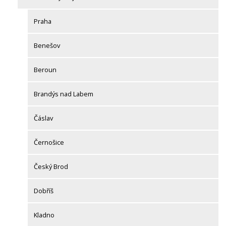
Praha
Benešov
Beroun
Brandýs nad Labem
Čáslav
Černošice
Český Brod
Dobříš
Kladno