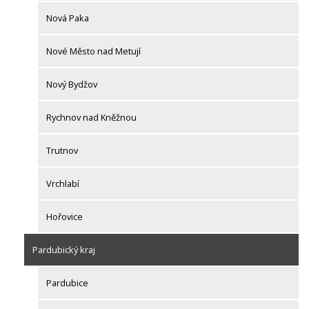
Nová Paka
Nové Město nad Metují
Nový Bydžov
Rychnov nad Kněžnou
Trutnov
Vrchlabí
Hořovice
Pardubický kraj
Pardubice