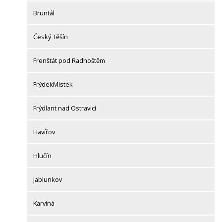
Bruntál
Český Těšín
Frenštát pod Radhoštěm
FrýdekMístek
Frýdlant nad Ostravicí
Havířov
Hlučín
Jablunkov
Karviná