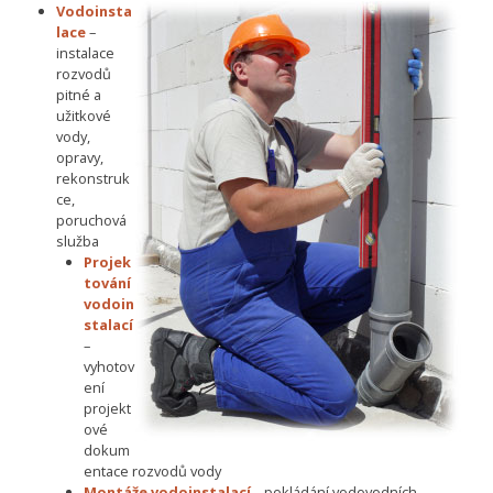
Vodoinsta
lace
–
instalace
rozvodů
pitné a
užitkové
vody,
opravy,
rekonstruk
ce,
poruchová
služba
Projek
tování
vodoin
stalací
–
vyhotov
ení
projekt
ové
dokum
entace rozvodů vody
Montáže vodoinstalací
– pokládání vodovodních