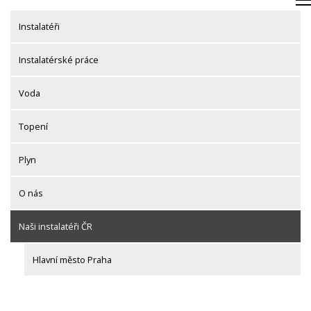
Skip
to
Instalatéři
content
Instalatérské práce
Voda
Topení
Plyn
O nás
Naši instalatéři ČR
Hlavní město Praha