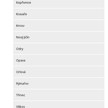
Kopřivnice
Kravaře
Krnov
Nový Jičín
Odry
Opava
Orlová
Rýmařov
Třinec
Vítkov