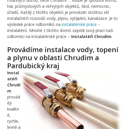
rodinných domů, okolí Chrudimi … všude je spousta domů,
hal, průmyslových a veřejných objektů, škol, nemocnic,
úřadů. Každý z těchto objektů je provázán složitou sítí
instalačních rozvodů vody, plynu, vytápění, kanalizace. Je to
výsledek práce odborníků na
instalatérské práce
–
instalatérů. Mnohé z těchto domů zajistili svojí prací naši
odborníci na instalatérské práce –
Instalatéři Chrudim
.
Provádíme instalace vody, topení
a plynu v oblasti Chrudim a
Pardubický kraj
Instal
atéři
Chrudi
m
provád
ějí
kvalitn
ě,
rychle,
levně a