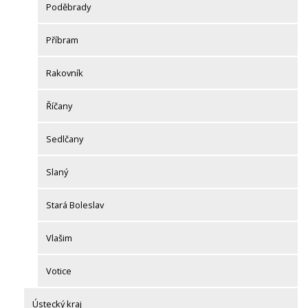
Poděbrady
Příbram
Rakovník
Říčany
Sedlčany
Slaný
Stará Boleslav
Vlašim
Votice
Ústecký kraj