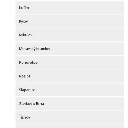
Kuřim
Kyjov
Mikulov
Moravský Krumlov
Pohořelice
Rosice
Šlapanice
Slavkov u Brna
Tišnov