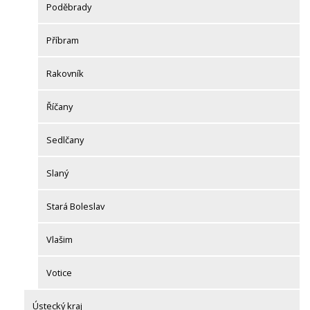
Poděbrady
Příbram
Rakovník
Říčany
Sedlčany
Slaný
Stará Boleslav
Vlašim
Votice
Ústecký kraj