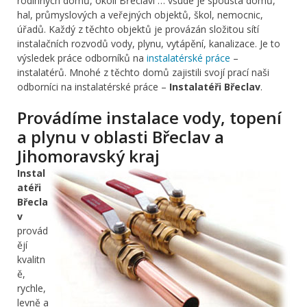
rodinných domů, okolí Břeclavi … všude je spousta domů,
hal, průmyslových a veřejných objektů, škol, nemocnic,
úřadů. Každý z těchto objektů je provázán složitou sítí
instalačních rozvodů vody, plynu, vytápění, kanalizace. Je to
výsledek práce odborníků na
instalatérské práce
–
instalatérů. Mnohé z těchto domů zajistili svojí prací naši
odborníci na instalatérské práce –
Instalatéři Břeclav
.
Provádíme instalace vody, topení
a plynu v oblasti Břeclav a
Jihomoravský kraj
Instal
atéři
Břecla
v
provád
ějí
kvalitn
ě,
rychle,
levně a