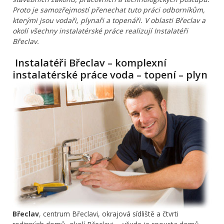
Proto je samozřejmostí přenechat tuto práci odborníkům,
kterými jsou vodaři, plynaři a topenáři. V oblasti Břeclav a
okolí všechny instalatérské práce realizují Instalatéři
Břeclav.
Instalatéři Břeclav – komplexní
instalatérské práce voda – topení – plyn
Břeclav
, centrum Břeclavi, okrajová sídliště a čtvrti