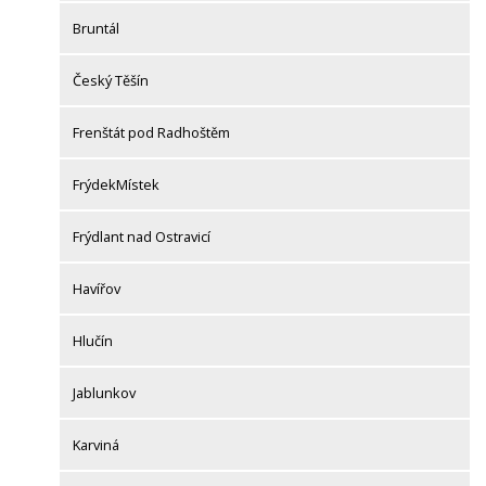
Bruntál
Český Těšín
Frenštát pod Radhoštěm
FrýdekMístek
Frýdlant nad Ostravicí
Havířov
Hlučín
Jablunkov
Karviná