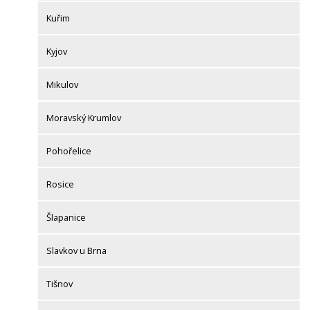
Kuřim
Kyjov
Mikulov
Moravský Krumlov
Pohořelice
Rosice
Šlapanice
Slavkov u Brna
Tišnov