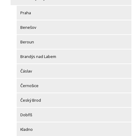
Praha
Benešov
Beroun
Brandýs nad Labem
Čáslav
Černošice
Český Brod
Dobříš
Kladno