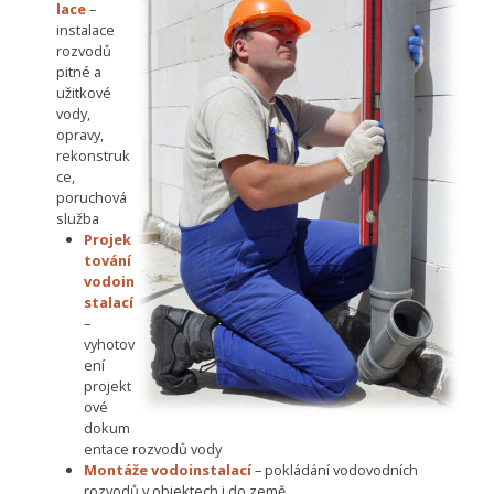
lace
–
instalace
rozvodů
pitné a
užitkové
vody,
opravy,
rekonstruk
ce,
poruchová
služba
Projek
tování
vodoin
stalací
–
vyhotov
ení
projekt
ové
dokum
entace rozvodů vody
Montáže vodoinstalací
– pokládání vodovodních
rozvodů v objektech i do země