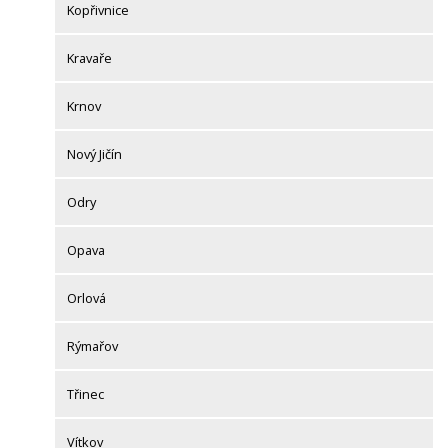
Kopřivnice
Kravaře
Krnov
Nový Jičín
Odry
Opava
Orlová
Rýmařov
Třinec
Vítkov