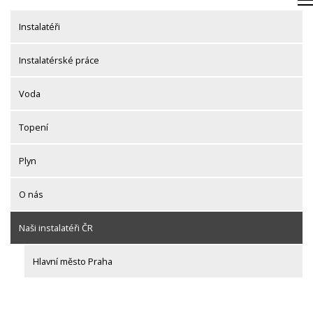
Skip
to
Instalatéři
content
Instalatérské práce
Voda
Topení
Plyn
O nás
Naši instalatéři ČR
Hlavní město Praha