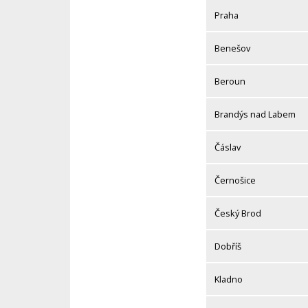
Praha
Benešov
Beroun
Brandýs nad Labem
Čáslav
Černošice
Český Brod
Dobříš
Kladno