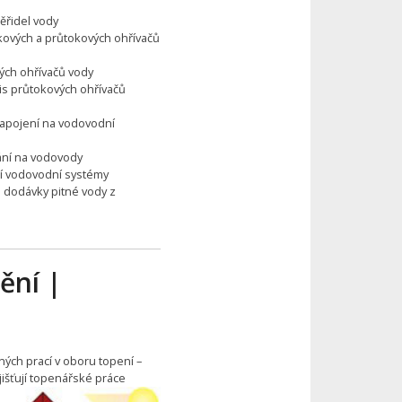
ěřidel vody
kových a průtokových ohřívačů
vých ohřívačů vody
is průtokových ohřívačů
napojení na vodovodní
vání na vodovody
cí vodovodní systémy
 dodávky pitné vody z
ění |
ných prací v oboru topení –
jišťují topenářské práce