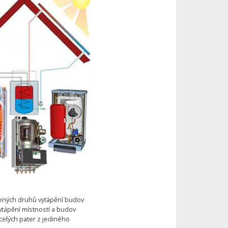
řených druhů vytápění budov
vytápění místností a budov
celých pater z jediného