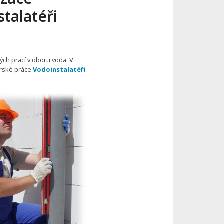
talatéři
ých prací v oboru voda. V
érské práce
Vodoinstalatéři