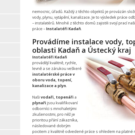
nemocnic, úřadů. Každý z těchto objektů je provázán složi
vody, plynu, vytápění, kanalizace. Je to výsledek práce o
– instalatérů. Mnohé z těchto domů zajistili svojí prací na
práce –
Instalatéři Kadaň
.
Provádíme instalace vody, to
oblasti Kadaň a Ústecký kraj
Instalatéři Kadaň
provádějí kvalitně, rychle,
levně a se zárukou veškeré
instalatérské práce v
oboru voda, topení,
kanalizace a plyn
.
Naši
vodaři, topenáři
a
plynaři
jsou kvalifikovaní
odborníci s mnohaletými
zkušenostmi, pro něž je
prioritou přání zákazníka,
následované dobrým
pocitem z kvalitně odvedené práce s ohledem na platné