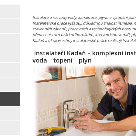
Instalace a rozvody vody, kanalizace, plynu a vytápění pa
Instalatérské práce vyžadují důkladnou znalost řemesla, 
stavebních zákonů, pracovních a technologických postupů
přenechat tuto práci odborníkům, kterými jsou vodaři, plyn
Kadaň a okolí všechny instalatérské práce realizují Instala
Instalatéři Kadaň – komplexní ins
voda – topení – plyn