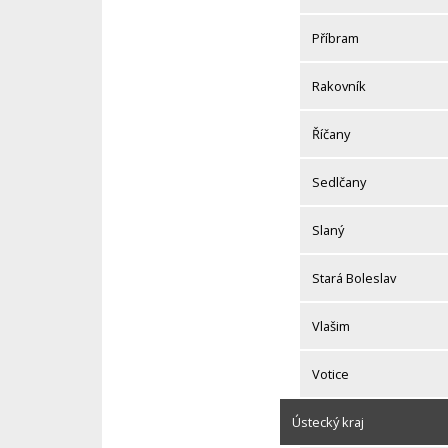
Příbram
Rakovník
Říčany
Sedlčany
Slaný
Stará Boleslav
Vlašim
Votice
Ústecký kraj