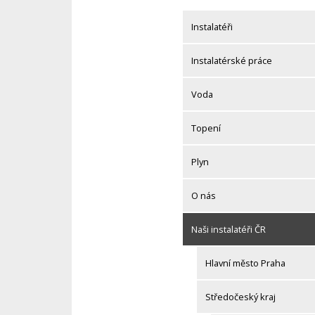
Skip
to
Instalatéři
content
Instalatérské práce
Voda
Topení
Plyn
O nás
Naši instalatéři ČR
Hlavní město Praha
Středočeský kraj