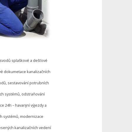
a svodů splaškové a dešťové
vé dokumetace kanalizačních
vodů, sestavování potrubních
ích systémů, odstraňování
e 24h – havarijní výjezdy a
ch systémů, modernizace
esených kanalizačních vedení