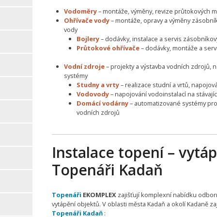
Vodoměry
– montáže, výměny, revize průtokových m
Ohřívače vody
– montáže, opravy a výměny zásobní
vody
Bojlery
– dodávky, instalace a servis zásobníko
Průtokové ohřívače
– dodávky, montáže a serv
Vodní zdroje
– projekty a výstavba vodních zdrojů, 
systémy
Studny a vrty
– realizace studní a vrtů, napojo
Vodovody
– napojování vodoinstalací na stávají
Domácí vodárny
– automatizované systémy pro
vodních zdrojů
Instalace topení – vytáp
Topenáři Kadaň
Topenáři
EKOMPLEX
zajišťují komplexní nabídku odbor
vytápění objektů. V oblasti města Kadaň a okolí Kadaně za
Topenáři Kadaň
: