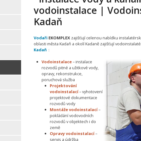
vodoinstalace | Vodoins
Kadaň
Vodaři
EKOMPLEX
zajišťují celenou nabídku instalatérsk
oblasti města Kadaň a okolí Kadaně zajišťují vodoinstalat
Kadaň
:
Vodoinstalace
– instalace
rozvodů pitné a užitkové vody,
opravy, rekonstrukce,
poruchová služba
Projektování
vodoinstalací
– vyhotovení
projektové dokumentace
rozvodů vody
Montáže vodoinstalací
–
pokládání vodovodních
rozvodů v objektech i do
země
Opravy vodoinstalací
–
servis a údržba