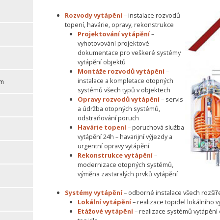
Rozvody vytápění
– instalace rozvodů
topení, havárie, opravy, rekonstrukce
Projektování vytápění
–
vyhotovování projektové
dokumentace pro veškeré systémy
vytápění objektů
Montáže rozvodů vytápění
–
instalace a kompletace otopných
em
systémů všech typů v objektech
Opravy rozvodů vytápění
– servis
a údržba otopných systémů,
odstraňování poruch
Havárie topení
– poruchová služba
vytápění 24h – havarijní výjezdy a
urgentní opravy vytápění
Rekonstrukce vytápění
–
modernizace otopných systémů,
výměna zastaralých prvků vytápění
Systémy vytápění
– odborné instalace všech rozší
Lokální vytápění
– realizace topidel lokálního 
Etážové vytápění
– realizace systémů vytápění 