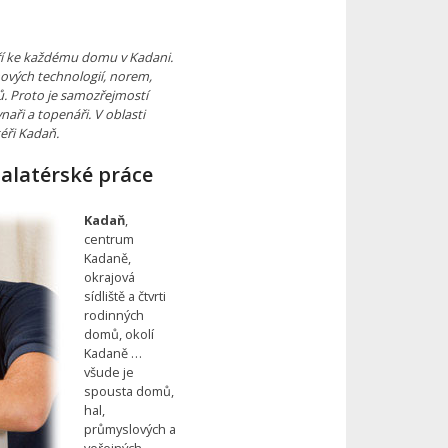
tří ke každému domu v Kadani.
nových technologií, norem,
. Proto je samozřejmostí
aři a topenáři. V oblasti
téři Kadaň.
talatérské práce
Kadaň
,
centrum
Kadaně,
okrajová
sídliště a čtvrti
rodinných
domů, okolí
Kadaně …
všude je
spousta domů,
hal,
průmyslových a
veřejných