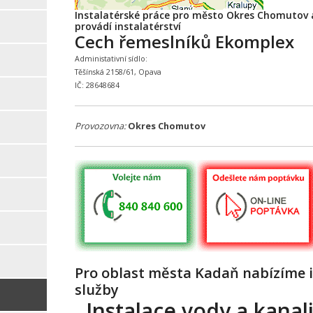
Instalatérské práce pro město Okres Chomutov a
provádí instalatérství
Cech řemeslníků Ekomplex
Administativní sídlo:
Těšínská 2158/61, Opava
IČ: 28648684
Provozovna:
Okres Chomutov
Pro oblast města Kadaň nabízíme i
služby
Instalace vody a kanali