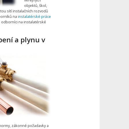
objektů, škol,
tou sítí instalačních rozvodů
dborníků na
instalatérské práce
ši odborníci na instalatérské
pení a plynu v
 normy, zákonné požadavky a