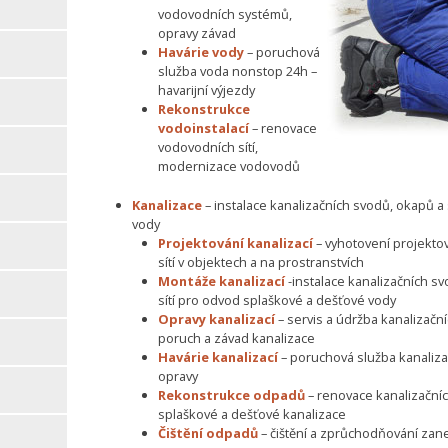
vodovodních systémů,
opravy závad
Havárie vody
– poruchová
služba voda nonstop 24h –
havarijní výjezdy
Rekonstrukce
vodoinstalací
– renovace
vodovodních sítí,
modernizace vodovodů
Kanalizace
– instalace kanalizačních svodů, okapů 
vody
Projektování kanalizací
– vyhotovení projekto
sítí v objektech a na prostranstvích
Montáže kanalizací
-instalace kanalizačních s
sítí pro odvod splaškové a dešťové vody
Opravy kanalizací
– servis a údržba kanalizačn
poruch a závad kanalizace
Havárie kanalizací
– poruchová služba kanalizac
opravy
Rekonstrukce odpadů
– renovace kanalizační
splaškové a dešťové kanalizace
Čištění odpadů
– čištění a zprůchodňování zan