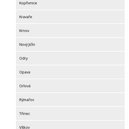
Kopřivnice
Kravaře
Krnov
Nový Jičín
Odry
Opava
Orlová
Rýmařov
Třinec
Vítkov