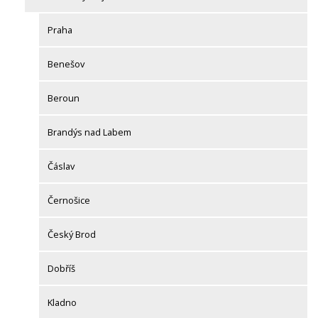
Praha
Benešov
Beroun
Brandýs nad Labem
Čáslav
Černošice
Český Brod
Dobříš
Kladno