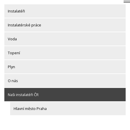
Skip
to
Instalatéři
content
Instalatérské práce
Voda
Topení
Plyn
O nás
Naši instalatéři ČR
Hlavní město Praha