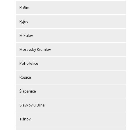
Kuřim
Kyjov
Mikulov
Moravský Krumlov
Pohořelice
Rosice
Šlapanice
Slavkov u Brna
Tišnov