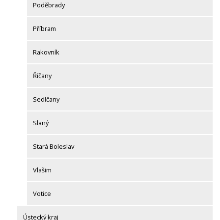
Poděbrady
Příbram
Rakovník
Říčany
Sedlčany
Slaný
Stará Boleslav
Vlašim
Votice
Ústecký kraj