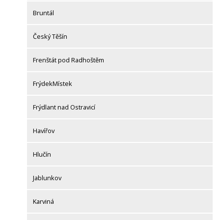
Bruntál
Český Těšín
Frenštát pod Radhoštěm
FrýdekMístek
Frýdlant nad Ostravicí
Havířov
Hlučín
Jablunkov
Karviná