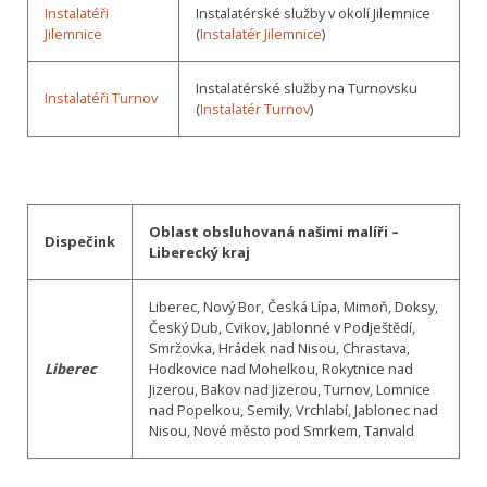
Instalatéři
Instalatérské služby v okolí Jilemnice
Jilemnice
(
Instalatér Jilemnice
)
Instalatérské služby na Turnovsku
Instalatéři Turnov
(
Instalatér Turnov
)
Oblast obsluhovaná našimi malíři –
Dispečink
Liberecký kraj
Liberec, Nový Bor, Česká Lípa, Mimoň, Doksy,
Český Dub, Cvikov, Jablonné v Podještědí,
Smržovka, Hrádek nad Nisou, Chrastava,
Liberec
Hodkovice nad Mohelkou, Rokytnice nad
Jizerou, Bakov nad Jizerou, Turnov, Lomnice
nad Popelkou, Semily, Vrchlabí, Jablonec nad
Nisou, Nové město pod Smrkem, Tanvald