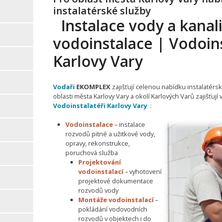
instalatérské služby
Instalace vody a kanali
vodoinstalace | Vodoins
Karlovy Vary
Vodaři
EKOMPLEX
zajišťují celenou nabídku instalatérsk
oblasti města Karlovy Vary a okolí Karlových Varů zajišťuj
Vodoinstalatéři Karlovy Vary
:
Vodoinstalace
– instalace
rozvodů pitné a užitkové vody,
opravy, rekonstrukce,
poruchová služba
Projektování
vodoinstalací
– vyhotovení
projektové dokumentace
rozvodů vody
Montáže vodoinstalací
–
pokládání vodovodních
rozvodů v objektech i do