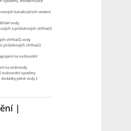
ch systémů, modernizace
esených kanalizačních vedení
ěřidel vody
kových a průtokových ohřívačů
vých ohřívačů vody
is průtokových ohřívačů
napojení na vodovodní
vání na vodovody
cí vodovodní systémy
 dodávky pitné vody z
ění |