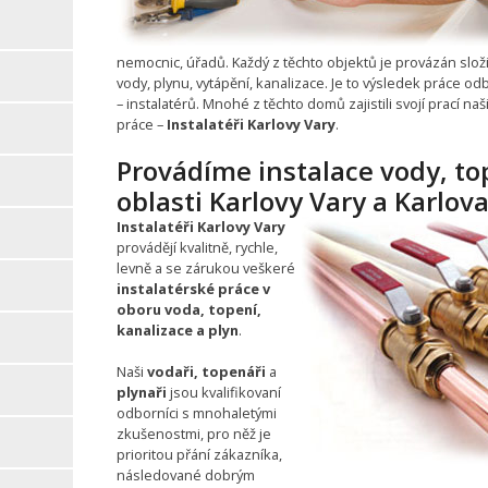
nemocnic, úřadů. Každý z těchto objektů je provázán složi
vody, plynu, vytápění, kanalizace. Je to výsledek práce o
– instalatérů. Mnohé z těchto domů zajistili svojí prací na
práce –
Instalatéři Karlovy Vary
.
Provádíme instalace vody, to
oblasti Karlovy Vary a Karlova
Instalatéři Karlovy Vary
provádějí kvalitně, rychle,
levně a se zárukou veškeré
instalatérské práce v
oboru voda, topení,
kanalizace a plyn
.
Naši
vodaři, topenáři
a
plynaři
jsou kvalifikovaní
odborníci s mnohaletými
zkušenostmi, pro něž je
prioritou přání zákazníka,
následované dobrým