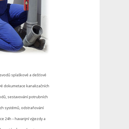
a svodů splaškové a dešťové
vé dokumetace kanalizačních
vodů, sestavování potrubních
ích systémů, odstraňování
e 24h – havarijní výjezdy a