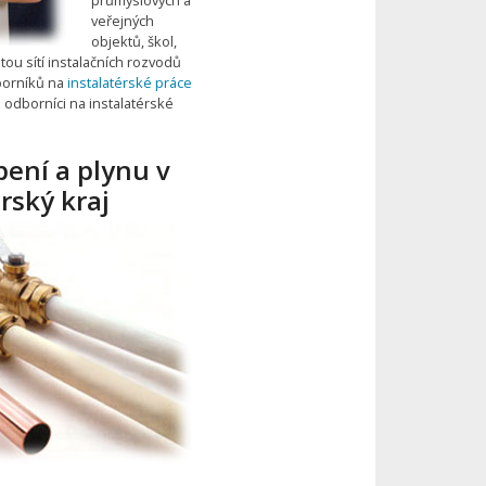
veřejných
objektů, škol,
tou sítí instalačních rozvodů
dborníků na
instalatérské práce
ši odborníci na instalatérské
pení a plynu v
rský kraj