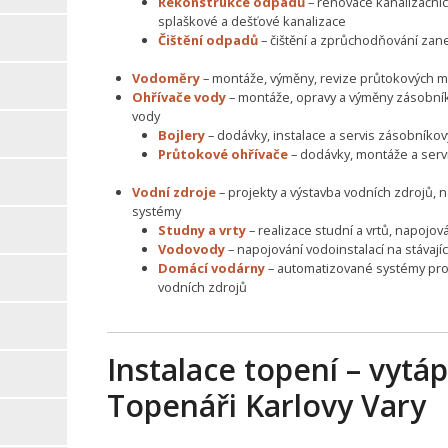
Rekonstrukce odpadů
– renovace kanalizační
splaškové a dešťové kanalizace
Čištění odpadů
– čištění a zprůchodňování zan
Vodoměry
– montáže, výměny, revize průtokových m
Ohřívače vody
– montáže, opravy a výměny zásobní
vody
Bojlery
– dodávky, instalace a servis zásobníko
Průtokové ohřívače
– dodávky, montáže a serv
Vodní zdroje
– projekty a výstavba vodních zdrojů, 
systémy
Studny a vrty
– realizace studní a vrtů, napojo
Vodovody
– napojování vodoinstalací na stávají
Domácí vodárny
– automatizované systémy pro
vodních zdrojů
Instalace topení – vytáp
Topenáři Karlovy Vary