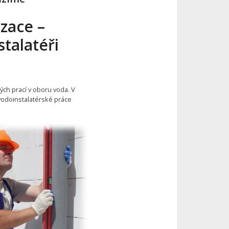
zace –
talatéři
ých prací v oboru voda. V
í vodoinstalatérské práce