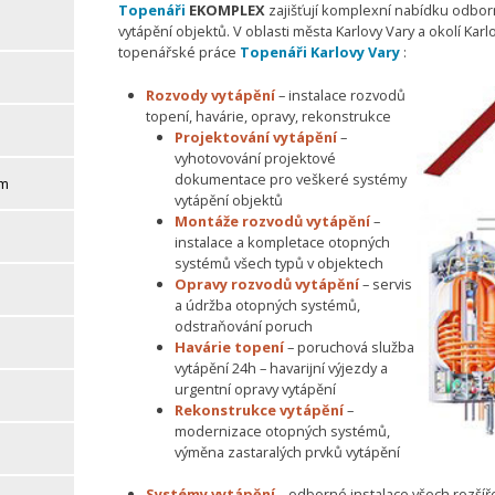
Topenáři
EKOMPLEX
zajišťují komplexní nabídku odbor
vytápění objektů. V oblasti města Karlovy Vary a okolí Karlo
topenářské práce
Topenáři Karlovy Vary
:
Rozvody vytápění
– instalace rozvodů
topení, havárie, opravy, rekonstrukce
Projektování vytápění
–
vyhotovování projektové
dokumentace pro veškeré systémy
em
vytápění objektů
Montáže rozvodů vytápění
–
instalace a kompletace otopných
systémů všech typů v objektech
Opravy rozvodů vytápění
– servis
a údržba otopných systémů,
odstraňování poruch
Havárie topení
– poruchová služba
vytápění 24h – havarijní výjezdy a
urgentní opravy vytápění
Rekonstrukce vytápění
–
modernizace otopných systémů,
výměna zastaralých prvků vytápění
Systémy vytápění
– odborné instalace všech rozší