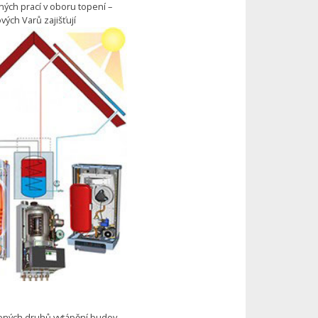
ných prací v oboru topení –
vých Varů zajišťují
řených druhů vytápění budov