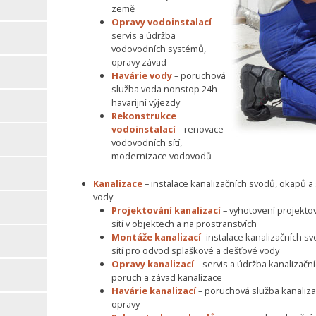
země
Opravy vodoinstalací
–
servis a údržba
vodovodních systémů,
opravy závad
Havárie vody
– poruchová
služba voda nonstop 24h –
havarijní výjezdy
Rekonstrukce
vodoinstalací
– renovace
vodovodních sítí,
modernizace vodovodů
Kanalizace
– instalace kanalizačních svodů, okapů 
vody
Projektování kanalizací
– vyhotovení projekto
sítí v objektech a na prostranstvích
Montáže kanalizací
-instalace kanalizačních s
sítí pro odvod splaškové a dešťové vody
Opravy kanalizací
– servis a údržba kanalizačn
poruch a závad kanalizace
Havárie kanalizací
– poruchová služba kanalizac
opravy