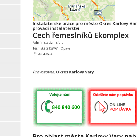
Instalatérské práce pro město Okres Karlovy Var
provádí instalatérství
Cech řemeslníků Ekomplex
Administativní sídlo:
Těšínská 2158/61, Opava
IČ: 28648684
Provozovna:
Okres Karlovy Vary
Pro oblast města Karlovy Vary nab