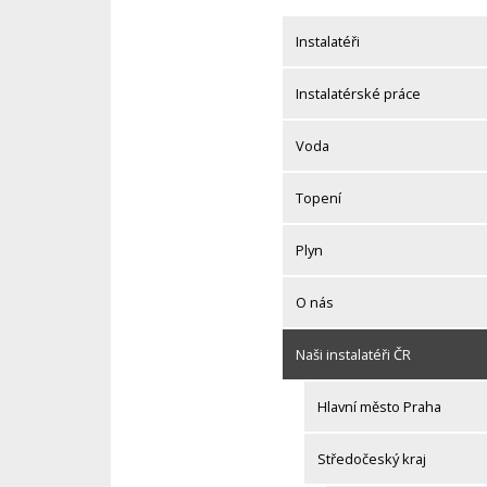
Skip
to
Instalatéři
content
Instalatérské práce
Voda
Topení
Plyn
O nás
Naši instalatéři ČR
Hlavní město Praha
Středočeský kraj