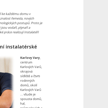
tří ke každému domu v
 znalost řemesla, nových
nologických postupů. Proto je
sou vodaři, plynaři a
é práce realizují Instalatéři
ní instalatérské
Karlovy Vary
,
centrum
Karlových Varů,
okrajová
sídliště a čtvrti
rodinných
domů, okolí
Karlových Varů
… všude je
spousta domů,
hal,
průmyslových a