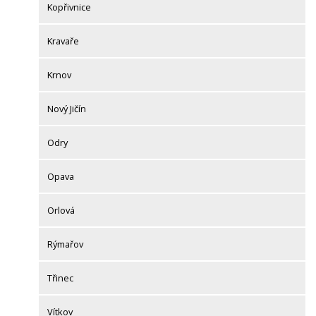
Kopřivnice
Kravaře
Krnov
Nový Jičín
Odry
Opava
Orlová
Rýmařov
Třinec
Vítkov