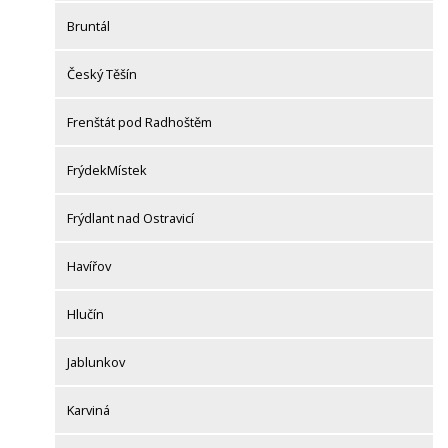
Bruntál
Český Těšín
Frenštát pod Radhoštěm
FrýdekMístek
Frýdlant nad Ostravicí
Havířov
Hlučín
Jablunkov
Karviná