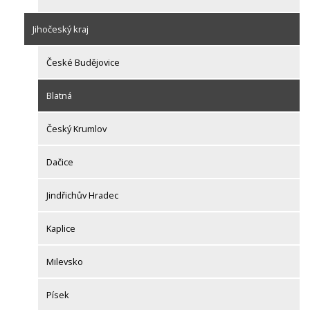
Jihočeský kraj
České Budějovice
Blatná
Český Krumlov
Dačice
Jindřichův Hradec
Kaplice
Milevsko
Písek