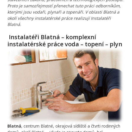
Proto je samozřejmostí přenechat tuto práci odborníkům,
kterými jsou vodaři, plynaři a topenáři. V oblasti Blatná a
okolí všechny instalatérské práce realizují Instalatéři
Blatná.
Instalatéři Blatná – komplexní
instalatérské práce voda – topení – plyn
Blatná
, centrum Blatné, okrajová sídliště a čtvrti rodinných