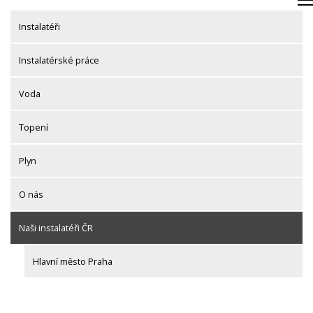
Skip
to
Instalatéři
content
Instalatérské práce
Voda
Topení
Plyn
O nás
Naši instalatéři ČR
Hlavní město Praha