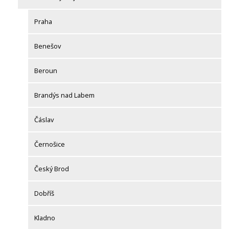
Praha
Benešov
Beroun
Brandýs nad Labem
Čáslav
Černošice
Český Brod
Dobříš
Kladno