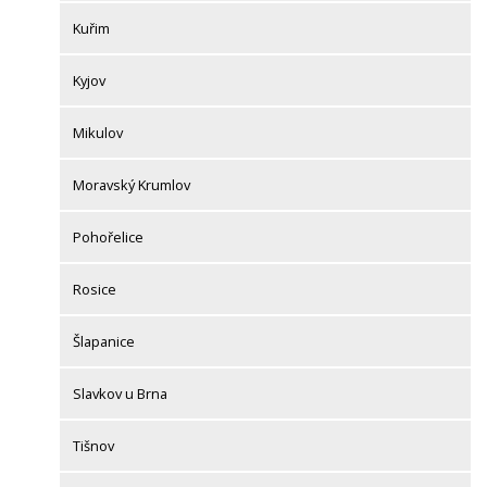
Kuřim
Kyjov
Mikulov
Moravský Krumlov
Pohořelice
Rosice
Šlapanice
Slavkov u Brna
Tišnov