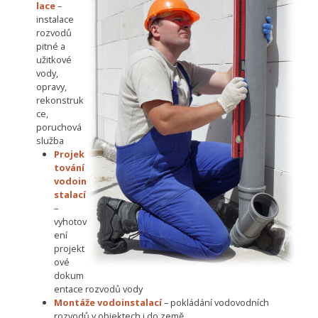
lace
–
instalace
rozvodů
pitné a
užitkové
vody,
opravy,
rekonstruk
ce,
poruchová
služba
Projek
tování
vodoin
stalací
–
vyhotov
ení
projekt
ové
dokum
entace rozvodů vody
Montáže vodoinstalací
– pokládání vodovodních
rozvodů v objektech i do země