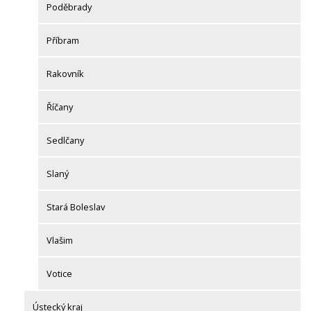
Poděbrady
Příbram
Rakovník
Říčany
Sedlčany
Slaný
Stará Boleslav
Vlašim
Votice
Ústecký kraj