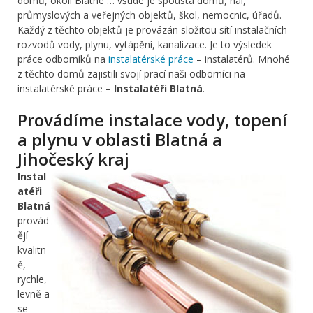
domů, okolí Blatné … všude je spousta domů, hal,
průmyslových a veřejných objektů, škol, nemocnic, úřadů.
Každý z těchto objektů je provázán složitou sítí instalačních
rozvodů vody, plynu, vytápění, kanalizace. Je to výsledek
práce odborníků na
instalatérské práce
– instalatérů. Mnohé
z těchto domů zajistili svojí prací naši odborníci na
instalatérské práce –
Instalatéři Blatná
.
Provádíme instalace vody, topení
a plynu v oblasti Blatná a
Jihočeský kraj
Instal
atéři
Blatná
provád
ějí
kvalitn
ě,
rychle,
levně a
se