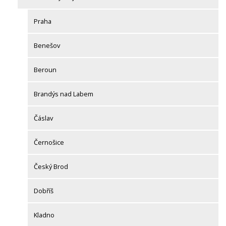
Praha
Benešov
Beroun
Brandýs nad Labem
Čáslav
Černošice
Český Brod
Dobříš
Kladno