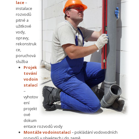
lace
–
instalace
rozvodů
pitné a
užitkové
vody,
opravy,
rekonstruk
ce,
poruchová
služba
Projek
tování
vodoin
stalací
–
vyhotov
ení
projekt
ové
dokum
entace rozvodů vody
Montáže vodoinstalací
– pokládání vodovodních
rozvodů v objektech i do země