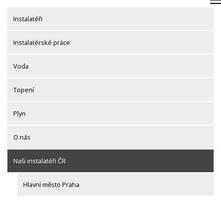
Skip
to
Instalatéři
content
Instalatérské práce
Voda
Topení
Plyn
O nás
Naši instalatéři ČR
Hlavní město Praha