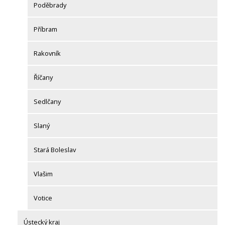
Poděbrady
Příbram
Rakovník
Říčany
Sedlčany
Slaný
Stará Boleslav
Vlašim
Votice
Ústecký kraj