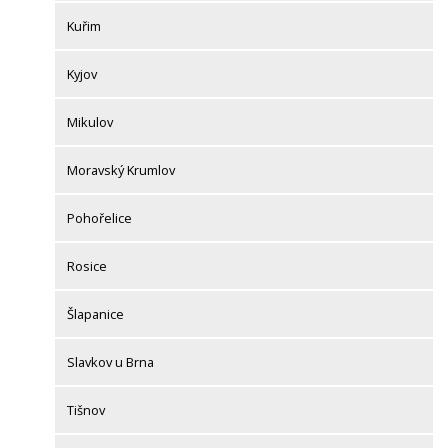
Kuřim
Kyjov
Mikulov
Moravský Krumlov
Pohořelice
Rosice
Šlapanice
Slavkov u Brna
Tišnov