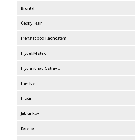
Bruntál
Český Těšín
Frenštát pod Radhoštěm
FrýdekMístek
Frýdlant nad Ostravicí
Havířov
Hlučín
Jablunkov
Karviná