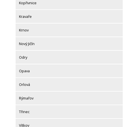
Kopřivnice
Kravaře
Krnov
Nový Jičín
Odry
Opava
Orlová
Rýmařov
Třinec
Vítkov