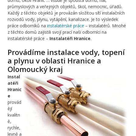
domů, okolí Hranic … všude je spousta domů, hal,
průmyslových a veřejných objektů, škol, nemocnic, úřadů.
Každý z těchto objektů je provázán složitou sítí instalačních
rozvodů vody, plynu, vytápění, kanalizace. Je to výsledek
práce odborníků na
instalatérské práce
– instalatérů. Mnohé
z těchto domů zajistili svojí prací naši odborníci na
instalatérské práce –
Instalatéři Hranice
.
Provádíme instalace vody, topení
a plynu v oblasti Hranice a
Olomoucký kraj
Instal
atéři
Hranic
e
provád
ějí
kvalitn
ě,
rychle,
levně a