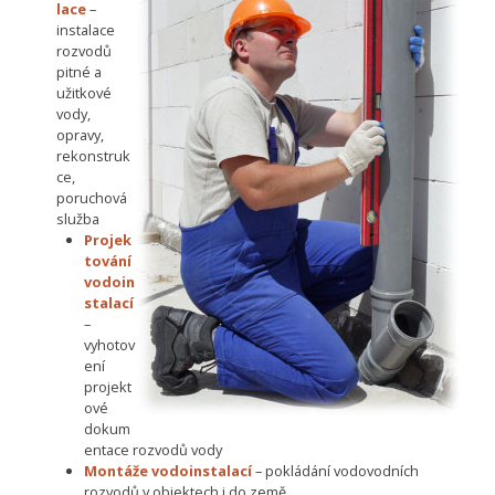
lace
–
instalace
rozvodů
pitné a
užitkové
vody,
opravy,
rekonstruk
ce,
poruchová
služba
Projek
tování
vodoin
stalací
–
vyhotov
ení
projekt
ové
dokum
entace rozvodů vody
Montáže vodoinstalací
– pokládání vodovodních
rozvodů v objektech i do země