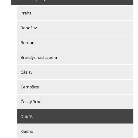
Praha
Benešov
Beroun
Brandýs nad Labem
Čáslav
Černošice
Český Brod
Dobříš
Kladno