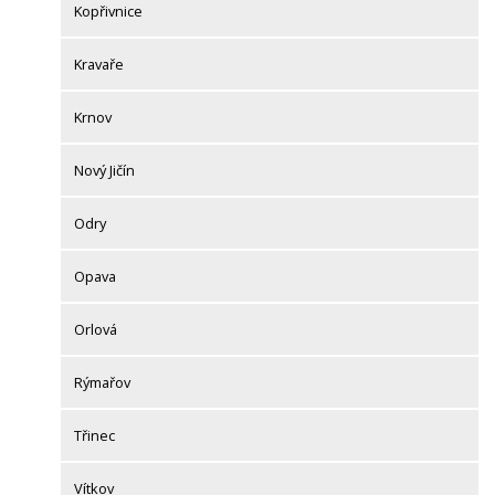
Kopřivnice
Kravaře
Krnov
Nový Jičín
Odry
Opava
Orlová
Rýmařov
Třinec
Vítkov