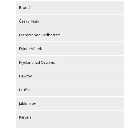
Bruntál
Český Těšín
Frenštát pod Radhoštěm
FrýdekMístek
Frýdlant nad Ostravicí
Havířov
Hlučín
Jablunkov
Karviná