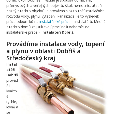
domů, okolí Dobříše … všude je spousta domů, hal,
průmyslových a veřejných objektů, škol, nemocnic, úřadů.
Každý z těchto objektů je provázán složitou sítí instalačních
rozvodů vody, plynu, vytápění, kanalizace. Je to výsledek
práce odborníků na
instalatérské práce
– instalatérů. Mnohé
z těchto domů zajistili svojí prací naši odborníci na
instalatérské práce –
Instalatéři Dobříš
.
Provádíme instalace vody, topení
a plynu v oblasti Dobříš a
Středočeský kraj
Instal
atéři
Dobříš
provád
ějí
kvalitn
ě,
rychle,
levně a
se