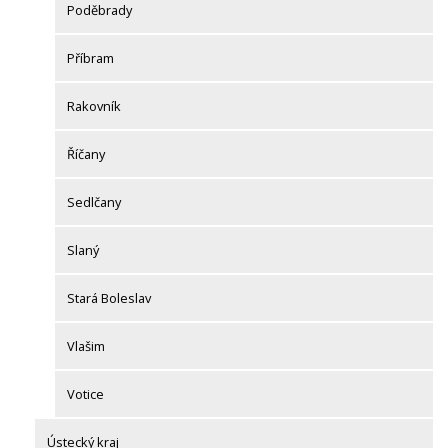
Poděbrady
Příbram
Rakovník
Říčany
Sedlčany
Slaný
Stará Boleslav
Vlašim
Votice
Ústecký kraj