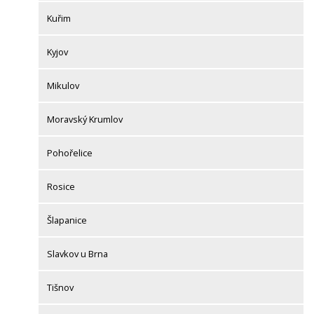
Kuřim
Kyjov
Mikulov
Moravský Krumlov
Pohořelice
Rosice
Šlapanice
Slavkov u Brna
Tišnov