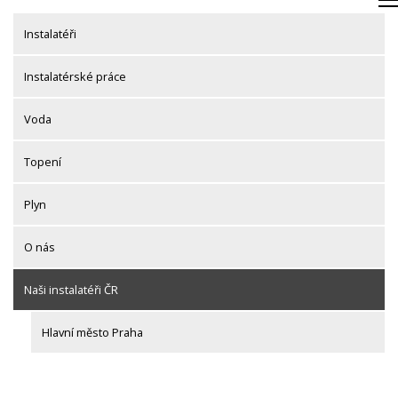
Skip
to
Instalatéři
content
Instalatérské práce
Voda
Topení
Plyn
O nás
Naši instalatéři ČR
Hlavní město Praha