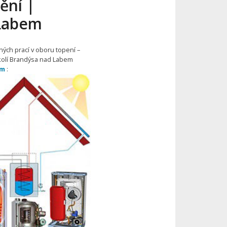
ění |
 Labem
ných prací v oboru topení –
okolí Brandýsa nad Labem
em
: