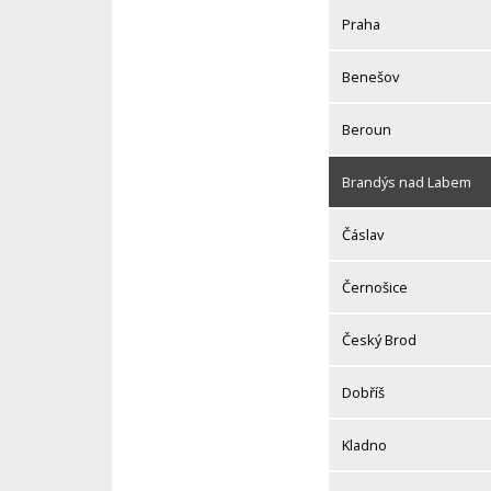
Praha
Benešov
Beroun
Brandýs nad Labem
Čáslav
Černošice
Český Brod
Dobříš
Kladno