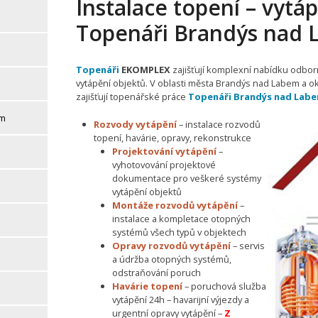
Instalace topení – vytáp
Topenáři Brandýs nad
Topenáři
EKOMPLEX
zajišťují komplexní nabídku odbor
vytápění objektů. V oblasti města Brandýs nad Labem a 
zajišťují topenářské práce
Topenáři Brandýs nad Lab
em
Rozvody vytápění
– instalace rozvodů
topení, havárie, opravy, rekonstrukce
Projektování vytápění
–
vyhotovování projektové
dokumentace pro veškeré systémy
vytápění objektů
Montáže rozvodů vytápění
–
instalace a kompletace otopných
systémů všech typů v objektech
Opravy rozvodů vytápění
– servis
a údržba otopných systémů,
odstraňování poruch
Havárie topení
– poruchová služba
vytápění 24h – havarijní výjezdy a
urgentní opravy vytápění –
Z