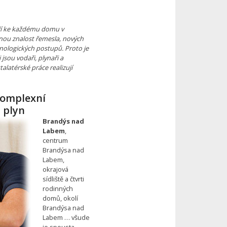
tří ke každému domu v
nou znalost řemesla, nových
nologických postupů. Proto je
sou vodaři, plynaři a
alatérské práce realizují
komplexní
 plyn
Brandýs nad
Labem
,
centrum
Brandýsa nad
Labem,
okrajová
sídliště a čtvrti
rodinných
domů, okolí
Brandýsa nad
Labem … všude
je spousta