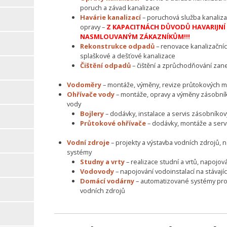
poruch a závad kanalizace
Havárie kanalizací
– poruchová služba kanalizac
opravy –
Z KAPACITNÁCH DŮVODŮ HAVARIJNÍ S
NASMLOUVANÝM ZÁKAZNÍKŮM!!!
Rekonstrukce odpadů
– renovace kanalizační
splaškové a dešťové kanalizace
Čištění odpadů
– čištění a zprůchodňování zan
Vodoměry
– montáže, výměny, revize průtokových m
Ohřívače vody
– montáže, opravy a výměny zásobní
vody
Bojlery
– dodávky, instalace a servis zásobníko
Průtokové ohřívače
– dodávky, montáže a serv
Vodní zdroje
– projekty a výstavba vodních zdrojů, 
systémy
Studny a vrty
– realizace studní a vrtů, napojo
Vodovody
– napojování vodoinstalací na stávají
Domácí vodárny
– automatizované systémy pro
vodních zdrojů