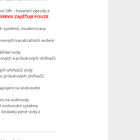
e 24h – havarijní výjezdy a
ERVIS ZAJIŠŤUJE POUZE
ch systémů, modernizace
esených kanalizačních vedení
ěřidel vody
kových a průtokových ohřívačů
vých ohřívačů vody
is průtokových ohřívačů
napojení na vodovodní
vání na vodovody
cí vodovodní systémy
 dodávky pitné vody z