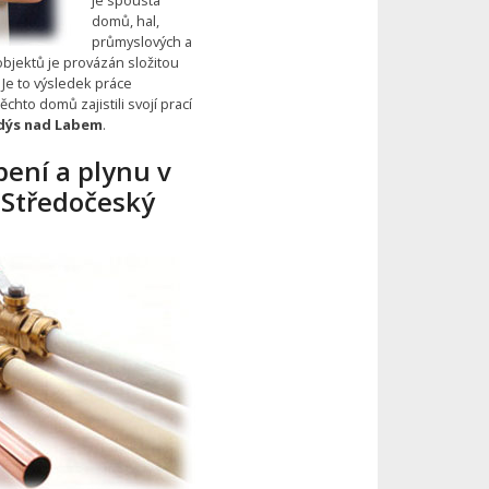
domů, hal,
průmyslových a
objektů je provázán složitou
. Je to výsledek práce
chto domů zajistili svojí prací
ndýs nad Labem
.
pení a plynu v
 Středočeský