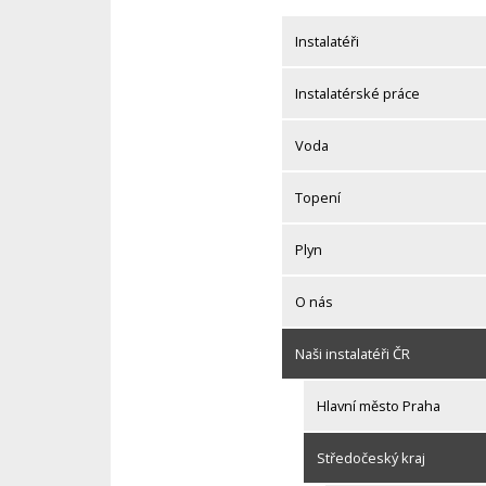
Skip
to
Instalatéři
content
Instalatérské práce
Voda
Topení
Plyn
O nás
Naši instalatéři ČR
Hlavní město Praha
Středočeský kraj