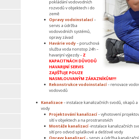
pokládání vodovodních
rozvodů v objektech i do
země
Opravy vodoinstalací
–
servis a údržba
vodovodních systémů,
opravy závad
Havárie vody
– poruchová
služba voda nonstop 24h –
havarijní výjezdy –
Z
KAPACITNÁCH DŮVODŮ
HAVARIJNÍ SERVIS
ZAJIŠŤUJE POUZE
NASMLOUVANÝM ZÁKAZNÍKŮM!!!
Rekonstrukce vodoinstalací
– renovace vodov
vodovodů
Kanalizace
– instalace kanalizačních svodů, okapů 
vody
Projektování kanalizací
– vyhotovení projekto
sítí v objektech a na prostranstvích
Montáže kanalizací
-instalace kanalizačních s
sítí pro odvod splaškové a dešťové vody
Opravy kanalizací
– servis a údržba kanalizačn