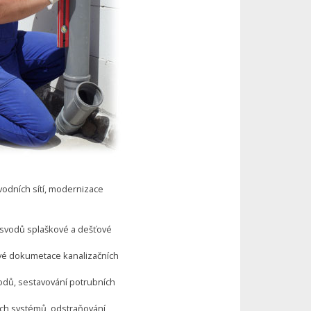
odních sítí, modernizace
a svodů splaškové a dešťové
vé dokumetace kanalizačních
vodů, sestavování potrubních
ích systémů, odstraňování