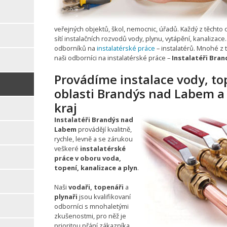
veřejných objektů, škol, nemocnic, úřadů. Každý z těchto 
sítí instalačních rozvodů vody, plynu, vytápění, kanalizace
odborníků na
instalatérské práce
– instalatérů. Mnohé z tě
naši odborníci na instalatérské práce –
Instalatéři Bra
Provádíme instalace vody, to
oblasti Brandýs nad Labem a
kraj
Instalatéři Brandýs nad
Labem
provádějí kvalitně,
rychle, levně a se zárukou
veškeré
instalatérské
práce v oboru voda,
topení, kanalizace a plyn
.
Naši
vodaři, topenáři
a
plynaři
jsou kvalifikovaní
odborníci s mnohaletými
zkušenostmi, pro něž je
prioritou přání zákazníka,