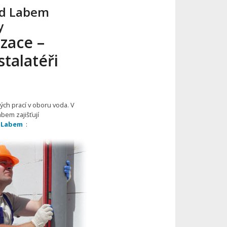
ad Labem
y
zace –
talatéři
ých prací v oboru voda. V
bem zajišťují
d Labem
: