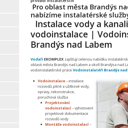
provádí instalatérství
Pro oblast města Brandýs n
nabízíme instalatérské služb
Instalace vody a kanali
vodoinstalace | Vodoins
Brandýs nad Labem
Vodaři
EKOMPLEX
zajišťují celenou nabídku instalatérsk
oblasti města Brandýs nad Labem a okolí Brandýsa nad La
vodoinstalatérské práce
Vodoinstalatéři Brandýs na
Vodoinstalace
– instalace
rozvodů pitné a užitkové vody,
opravy, rekonstrukce,
poruchová služba
Projektování
vodoinstalací
– vyhotovení
projektové dokumentace
rozvodů vody
Montáže vodoinstalací
–